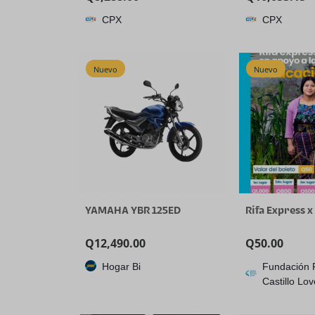
Entrada, Conmutador de
piezas) 20X Z
CPX
CPX
Transmisión en Vivo de 5
Tracking
Canales, Pantalla FHD de
HDMI/USB3.0/
5.5’’, Salida de
kit de control
1080P60FPS, Grabación de
joystick NDI d
Nuevo
Nuevo
Video USB, Soporte
cuádruple de 
para
YAMAHA YBR 125ED
Rifa Express x
Q
12,490.00
Q
50.00
Hogar Bi
Fundación 
Castillo Lov