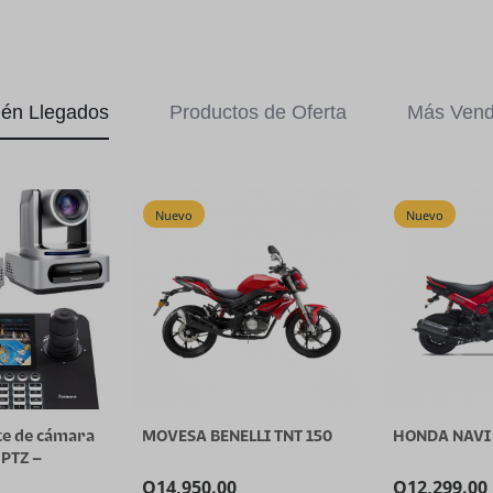
ién Llegados
Productos de Oferta
Más Vend
Nuevo
Nuevo
te de cámara
MOVESA BENELLI TNT 150
HONDA NAVI 
 PTZ –
 NDI (2
Q
14,950.00
Q
12,299.00