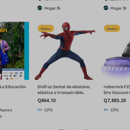
oom AI
Hogar Bi
Hogar Bi
LAN (PoE) y
ador de
e pantalla
Nuevo
Nuevo
7 pulgadas
 La Educación
Disfraz Zentai de elastano,
roborock F2
elástico y transpirable,
Dry Vacuum
para Halloween y cosplay
356°F Cordle
Q
864.10
Q
7,885.20
Cleaner | 25
Ramiro
CPX
CPX
for Hard Floo
e
Cleaning Elec
Min Long Run
Whole-House 