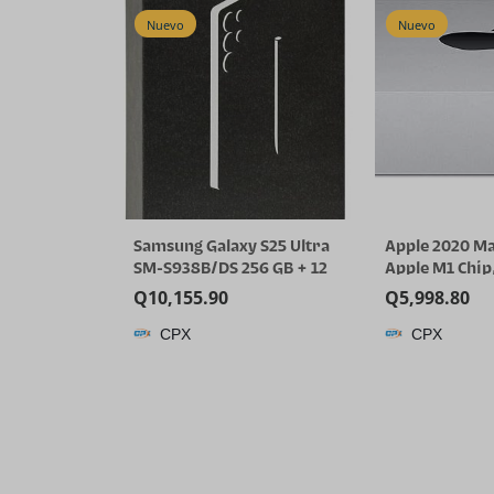
Nuevo
Nuevo
Samsung Galaxy S25 Ultra
Apple 2020 Ma
SM-S938B/DS 256 GB + 12
Apple M1 Chip
GB RAM Smartphone AI,
256GB SSD Sto
Q
10,155.90
Q
5,998.80
desbloqueado de fábrica
(Renewed)
CPX
CPX
GSM, modelo internacional
– (Titanium SilverBlue)