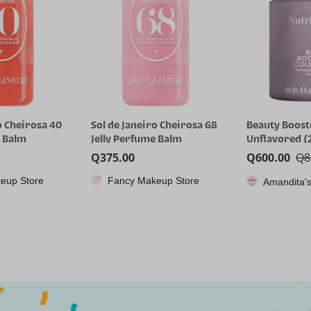
o Cheirosa 68
Beauty Booster Collagen –
RG35XX H, Co
e Balm
Unflavored (250gr)
juegos portát
Anbernic con 
Q
600.00
Q
885.00
Q
1,115.85
64GTF, diseño
eup Store
CPX
Amandita's Variedades
dual, pantall
pulgadas, bat
capacidad qu
8 horas para