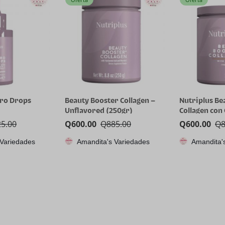
dro Drops
Beauty Booster Collagen –
Nutriplus Be
Unflavored (250gr)
Collagen con
25.00
Q
600.00
Q
885.00
Q
600.00
Q
 Variedades
Amandita's Variedades
Amandita'