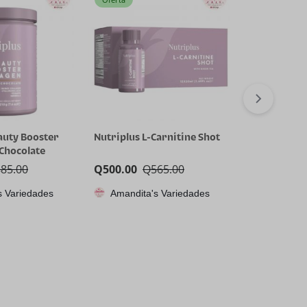
auty Booster
Nutriplus L-Carnitine Shot
Nutriplus 
 Chocolate
Cyclical Reli
885.00
Q
500.00
Q
565.00
Q
300.00
Q
s Variedades
Amandita's Variedades
Amandita