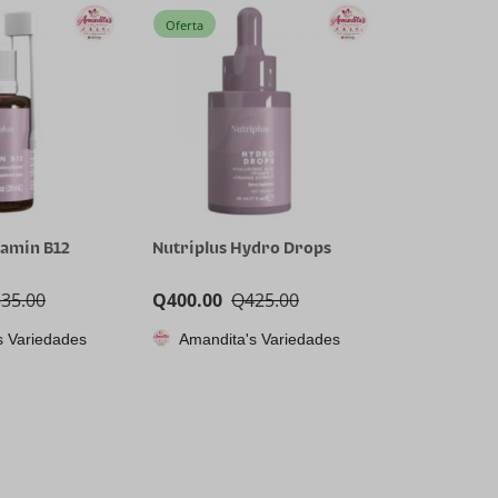
Oferta
tamin B12
Nutriplus Hydro Drops
335.00
Q
400.00
Q
425.00
s Variedades
Amandita's Variedades