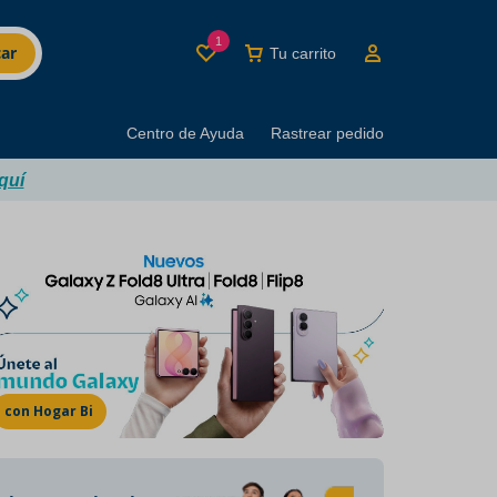
1
ar
Tu carrito
Centro de Ayuda
Rastrear pedido
quí
MINUTI BRANDS
Los mejores productos
del buen beber
con Hogar Bi
Marcas con décadas