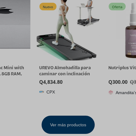
Tangle
Nuevo
Oferta
c Mini with
UREVO Almohadilla para
Nutriplus Vi
, 8GB RAM,
caminar con inclinación
rage – Silver
automática con aplicación
Q
4,834.80
Q
300.00
Q
de IA, caminadora
CPX
motorizada silenciosa sin
Amandita'
escobillas para
apartamentos, 9% de
inclinación de potencia,
cinta de correr de pie
Ver más productos