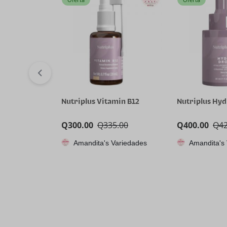
Nutriplus Vitamin B12
Nutriplus Hy
Q
300.00
Q
335.00
Q
400.00
Q
4
Amandita's Variedades
Amandita's