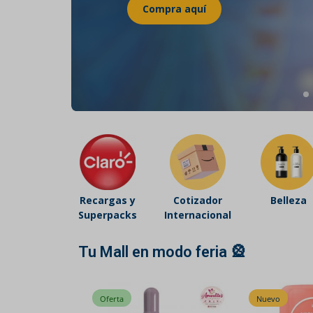
Belleza
Electrónicos y Accesorios
Hogar y Cocina
Moda
Tecnología
Ver más categorías
Recargas y
Cotizador
Belleza
Superpacks
Internacional
Tu Mall en modo feria 🎡
Nuevo
Nuevo