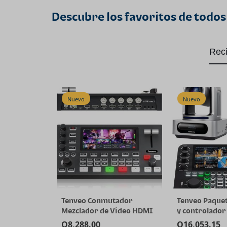
Descubre los favoritos de todos
Rec
Nuevo
Nuevo
Tenveo Conmutador
Tenveo Paque
Mezclador de Video HDMI
y controlador
4K60FPS, 4*SDI & 4*HDMI
Cámara PTZ 4K
Q
8,288.00
Q
16,053.15