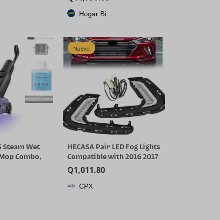
Hogar Bi
Nuevo
5 Steam Wet
HECASA Pair LED Fog Lights
 Mop Combo,
Compatible with 2016 2017
ss Steam
2018 Hyundai Elantra Sixth
Q
1,011.80
000 Pa Suction
Generation DRL
CPX
r, 203°F Self-
Replacement for
tric Mop, 80
92207F2100 92208F2100
time for
Front Bumper Fog Lamp
Cleaning, No
LH& RH Clear Lens