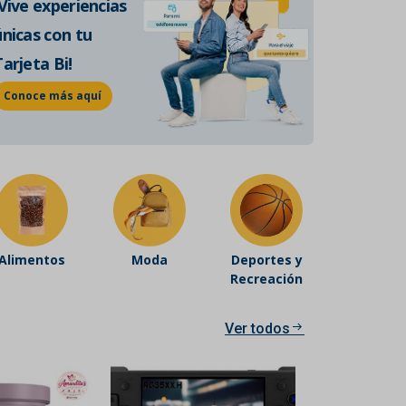
¡Vive experiencias
de historia auténtica.
únicas con tu
Conoce más
Tarjeta Bi!
Conoce más aquí
Alimentos
Moda
Deportes y
Recreación
Ver todos