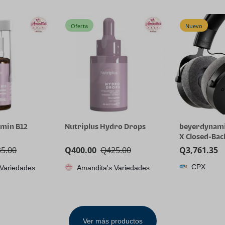
ric Mop, 80
92207F2100 92208F2100
– (Titanium 
ime for
Front Bumper Fog Lamp
leaning, No
LH& RH Clear Lens
Oferta
Nuevo
amin B12
Nutriplus Hydro Drops
beyerdynami
X Closed-Bac
Headphones 
35.00
Q
400.00
Q
425.00
Q
3,761.35
Stellar.45 Dr
CPX
 Variedades
Amandita's Variedades
Recording a
on All Playba
Ver más productos