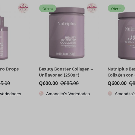
Oferta
Oferta
dro Drops
Beauty Booster Collagen –
Nutriplus Be
Unflavored (250gr)
Collagen con
25.00
Q
600.00
Q
885.00
Q
600.00
Q
 Variedades
Amandita's Variedades
Amandita'