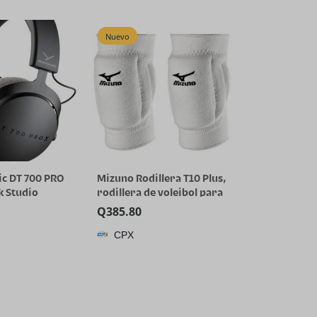
SilverBlue)
Nuevo
c DT 700 PRO
Mizuno Rodillera T10 Plus,
k Studio
rodillera de voleibol para
with
adultos, color blanco, talla
Q
385.80
iver for
única, 480121.0000.10.ONE
CPX
nd Monitoring
ck Devices