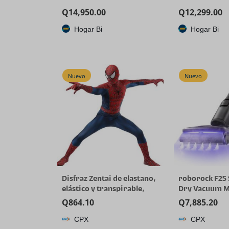
Q
14,950.00
Q
12,299.00
Hogar Bi
Hogar Bi
Nuevo
Nuevo
Disfraz Zentai de elastano,
roborock F25
elástico y transpirable,
Dry Vacuum 
para Halloween y cosplay
356°F Cordles
Q
864.10
Q
7,885.20
Cleaner | 250
CPX
CPX
for Hard Floor