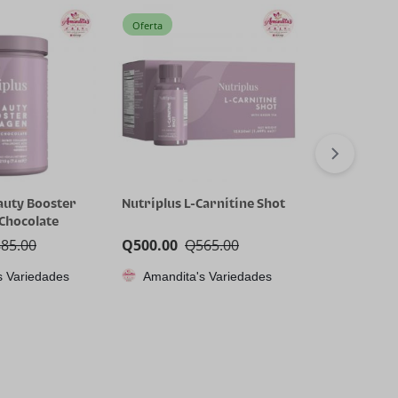
Oferta
Oferta
auty Booster
Nutriplus L-Carnitine Shot
Nutriplus 
 Chocolate
Cyclical Reli
885.00
Q
500.00
Q
565.00
Q
300.00
Q
s Variedades
Amandita's Variedades
Amandita