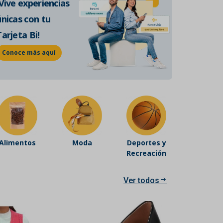
¡Vive experiencias
de historia auténtica.
únicas con tu
Conoce más
Tarjeta Bi!
Conoce más aquí
Alimentos
Moda
Deportes y
Recreación
Ver todos