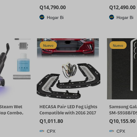
Q
14,790.00
Q
12,490.00
Hogar Bi
Hogar Bi
Nuevo
Nuevo
 Steam Wet
HECASA Pair LED Fog Lights
Samsung Gala
Mop Combo,
Compatible with 2016 2017
SM-S938B/DS
s Steam
2018 Hyundai Elantra Sixth
GB RAM Smar
Q
1,011.80
Q
10,155.90
00 Pa Suction
Generation DRL
desbloqueado
CPX
CPX
, 203°F Self-
Replacement for
GSM, modelo 