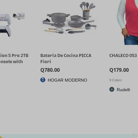
ocina PICCA
CHALECO 053
Cole Haan W
High Heel Go
Q
179.00
Q
1,390.60
ODERNO
CPX
9 Colors
Rudelli