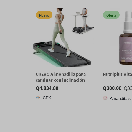
Cleaning Elect
Min Long Runt
Whole-House C
Nuevo
Oferta
Tangle
UREVO Almohadilla para
Nutriplus Vit
caminar con inclinación
automática con aplicación
Q
4,834.80
Q
300.00
Q
3
de IA, caminadora
CPX
motorizada silenciosa sin
Amandita's
escobillas para
apartamentos, 9% de
inclinación de potencia,
cinta de correr de pie