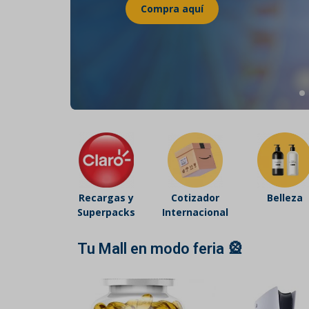
Belleza
Electrónicos y Accesorios
Hogar y Cocina
Moda
Tecnología
Ver más categorías
Recargas y
Cotizador
Belleza
Superpacks
Internacional
Tu Mall en modo feria 🎡