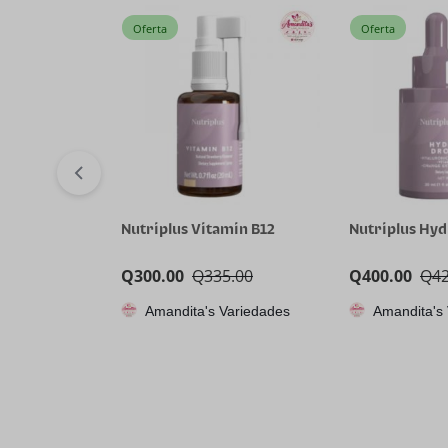
Oferta
Oferta
Nutriplus Vitamin B12
Nutriplus Hy
Q
300.00
Q
335.00
Q
400.00
Q
4
Amandita's Variedades
Amandita's