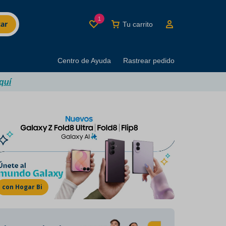
1
ar
Tu carrito
Centro de Ayuda
Rastrear pedido
quí
MINUTI BRANDS
Los mejores productos
del buen beber
con Hogar Bi
Marcas con décadas