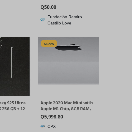
Q
50.00
Fundación Ramiro
Castillo Love
Nuevo
xy S25 Ultra
Apple 2020 Mac Mini with
 256 GB + 12
Apple M1 Chip, 8GB RAM,
tphone AI,
256GB SSD Storage – Silver
Q
5,998.80
 de fábrica
(Renewed)
CPX
internacional