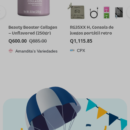
Beauty Booster Collagen
RG35XX H, Consola de
– Unflavored (250gr)
juegos portátil retro
Anbernic con tarjeta de
Q
600.00
Q
885.00
Q
1,115.85
64GTF, diseño de joystick
CPX
Amandita's Variedades
dual, pantalla HD de 3.5
pulgadas, batería de alta
capacidad que dura hasta
8 horas para una mejor