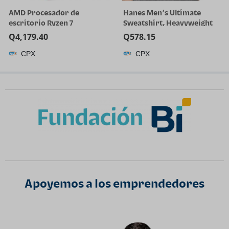
AMD Procesador de
Hanes Men’s Ultimate
escritorio Ryzen 7
Sweatshirt, Heavyweight
5800X3D de 8 núcleos y 16
Fleece Sweatshirt,
Q
4,179.40
Q
578.15
hilos con tecnología AMD
Crewneck Pullover for Men
CPX
CPX
3D V-Cache
Apoyemos a los emprendedores​