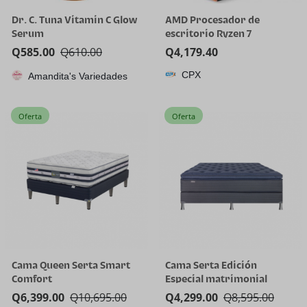
Dr. C. Tuna Vitamin C Glow
AMD Procesador de
Serum
escritorio Ryzen 7
5800X3D de 8 núcleos y 16
Q
585.00
Q
610.00
Q
4,179.40
hilos con tecnología AMD
CPX
Amandita's Variedades
3D V-Cache
Oferta
Oferta
Cama Queen Serta Smart
Cama Serta Edición
Comfort
Especial matrimonial
Q
6,399.00
Q
10,695.00
Q
4,299.00
Q
8,595.00