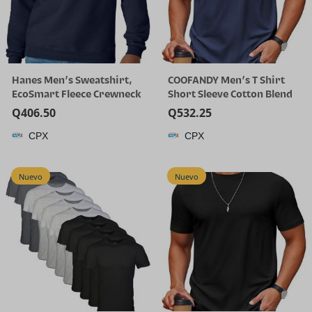
Hanes Men’s Sweatshirt,
COOFANDY Men’s T Shirt
EcoSmart Fleece Crewneck
Short Sleeve Cotton Blend
Sweatshirt, Big & Tall
T-Shirts Crew Neck Casual
Q
406.50
Q
532.25
Available, 1 or 2-Pack
Summer Basic Tee Shirts
CPX
CPX
Nuevo
Nuevo