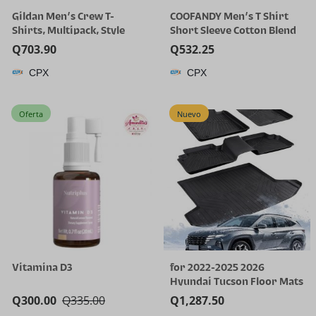
Gildan Men’s Crew T-
COOFANDY Men’s T Shirt
Shirts, Multipack, Style
Short Sleeve Cotton Blend
G1100
T-Shirts Crew Neck Casual
Q
703.90
Q
532.25
Summer Basic Tee Shirts
CPX
CPX
Oferta
Nuevo
Vitamina D3
for 2022-2025 2026
Hyundai Tucson Floor Mats
(Gas Models Only) | All-
Q
300.00
Q
335.00
Q
1,287.50
Weather TPE Car Mats &