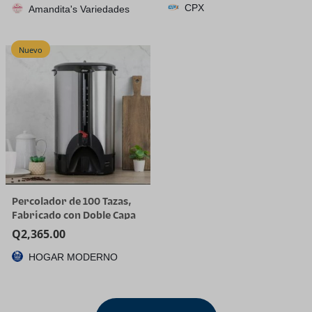
CPX
Amandita's Variedades
Cargo Liner, Custom Fit for
Tucson SE SEL Limited XRT,
Not for Hybrid/PHEV
Nuevo
Percolador de 100 Tazas,
Fabricado con Doble Capa
de Acero Inoxidable
Q
2,365.00
HOGAR MODERNO