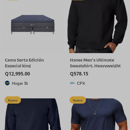
Cama Serta Edición
Hanes Men’s Ultimate
Especial king
Sweatshirt, Heavyweight
Fleece Sweatshirt,
Q
12,995.00
Q
578.15
Crewneck Pullover for Men
Hogar Bi
CPX
Nuevo
Nuevo