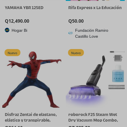
YAMAHA YBR 125ED
Rifa Express x La Educación
Q
12,490.00
Q
50.00
Hogar Bi
Fundación Ramiro
Castillo Love
Nuevo
Nuevo
Disfraz Zentai de elastano,
roborock F25 Steam Wet
elástico y transpirable,
Dry Vacuum Mop Combo,
para Halloween y cosplay
356°F Cordless Steam