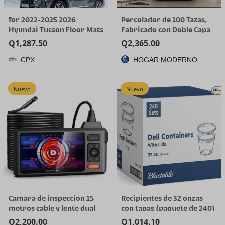
for 2022-2025 2026
Percolador de 100 Tazas,
Hyundai Tucson Floor Mats
Fabricado con Doble Capa
(Gas Models Only) | All-
de Acero Inoxidable
Q
1,287.50
Q
2,365.00
Weather TPE Car Mats &
CPX
HOGAR MODERNO
Cargo Liner, Custom Fit for
Tucson SE SEL Limited XRT,
Not for Hybrid/PHEV
Nuevo
Nuevo
Camara de inspeccion 15
Recipientes de 32 onzas
metros cable y lente dual
con tapas (paquete de 240)
a granel – Recipiente de
Q
2,200.00
Q
1,014.10