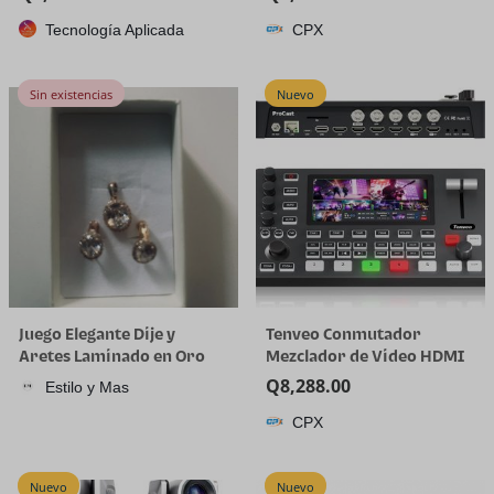
plástico de cuarto de galón
Tecnología Aplicada
CPX
con tapa, desechable, 32
onzas, congelador, sopa y
almacenamiento de
Sin existencias
Nuevo
alimentos, recipiente alto
Juego Elegante Dije y
Tenveo Conmutador
Aretes Laminado en Oro
Mezclador de Video HDMI
18K
4K60FPS, 4*SDI & 4*HDMI
Q
8,288.00
Estilo y Mas
Entrada, Conmutador de
CPX
Transmisión en Vivo de 5
Canales, Pantalla FHD de
5.5’’, Salida de
Nuevo
Nuevo
1080P60FPS, Grabación de