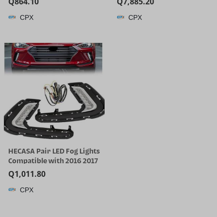
Q
864.10
Q
7,885.20
Cleaner | 25000 Pa Suction
CPX
CPX
for Hard Floor, 203°F Self-
Cleaning Electric Mop, 80
Min Long Runtime for
Whole-House Cleaning, No
Tangle
HECASA Pair LED Fog Lights
Compatible with 2016 2017
2018 Hyundai Elantra Sixth
Q
1,011.80
Generation DRL
CPX
Replacement for
92207F2100 92208F2100
Front Bumper Fog Lamp