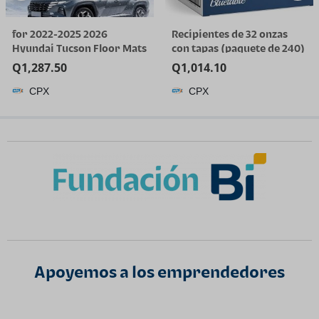
for 2022-2025 2026
Recipientes de 32 onzas
Hyundai Tucson Floor Mats
con tapas (paquete de 240)
(Gas Models Only) | All-
a granel – Recipiente de
Q
1,287.50
Q
1,014.10
Weather TPE Car Mats &
plástico de cuarto de galón
CPX
CPX
Cargo Liner, Custom Fit for
con tapa, desechable, 32
Tucson SE SEL Limited XRT,
onzas, congelador, sopa y
Not for Hybrid/PHEV
almacenamiento de
alimentos, recipiente alto
Apoyemos a los emprendedores​