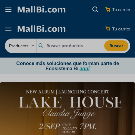
Tu carrito
Tu carrito
Buscar
Conoce más soluciones que forman parte de
Ecosistema Bi
aquí
MINUTI BRANDS
Los mejores productos
del buen beber
Marcas con décadas
de historia auténtica.