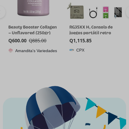
CAROTE 19pcs Pots and
One/Size by Patrick
Pans Set Non Stick,
Starrr Mini Ultimate
Cookware Set Detachable
Blurring Setting Powder
Q
1,173.05
Q
275.00
Handle | Induction
Translucent
CPX
Fancy Makeup Store
Compatible, Dishwasher
& Oven Safe, Space
Saving, Camping Cooking
Set, Kitchen Set, White