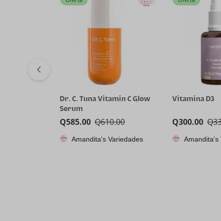
Dr. C. Tuna Vitamin C Glow
Vitamina D3
Serum
Q
585.00
Q
610.00
Q
300.00
Q
3
Amandita's Variedades
Amandita's