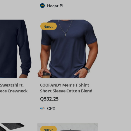
Hogar Bi
Nuevo
Sweatshirt,
COOFANDY Men’s T Shirt
eece Crewneck
Short Sleeve Cotton Blend
ig & Tall
T-Shirts Crew Neck Casual
Q
532.25
or 2-Pack
Summer Basic Tee Shirts
CPX
Nuevo