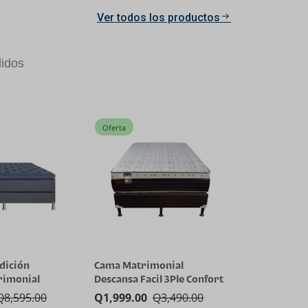
Ver todos los productos
idos
Oferta
dición
Cama Matrimonial
rimonial
Descansa Facil 3Ple Confort
Q
8,595.00
Q
1,999.00
Q
3,490.00