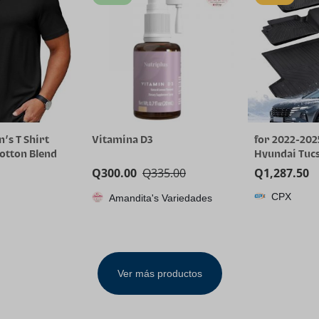
’s T Shirt
Vitamina D3
for 2022-202
Cotton Blend
Hyundai Tucs
 Neck Casual
(Gas Models O
Q
300.00
Q
335.00
Q
1,287.50
Tee Shirts
Weather TPE
CPX
Amandita's Variedades
Cargo Liner, 
Tucson SE SE
Not for Hyb
Ver más productos