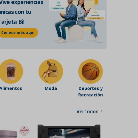
¡Vive experiencias
de historia auténtica.
únicas con tu
Conoce más
Tarjeta Bi!
Conoce más aquí
Alimentos
Moda
Deportes y
Recreación
Ver todos