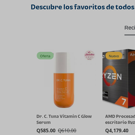
Descubre los favoritos de todos
Rec
Oferta
Nuevo
Dr. C. Tuna Vitamin C Glow
AMD Procesad
Serum
escritorio Ryz
5800X3D de 8 
Q
585.00
Q
610.00
Q
4,179.40
hilos con tec