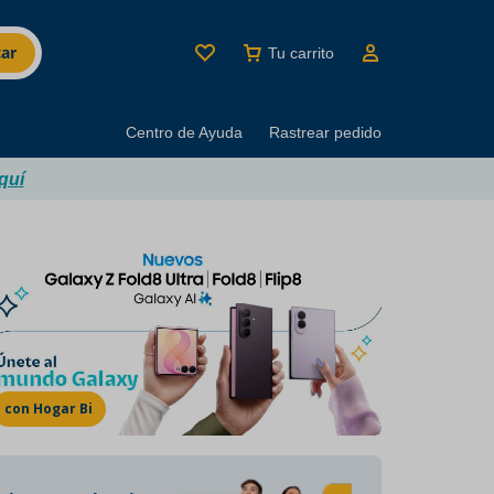
ar
Tu carrito
Centro de Ayuda
Rastrear pedido
quí
MINUTI BRANDS
Los mejores productos
del buen beber
con Hogar Bi
Marcas con décadas