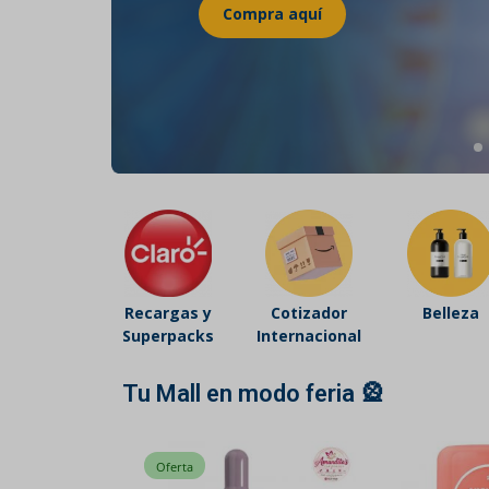
Belleza
Electrónicos y Accesorios
Hogar y Cocina
Moda
Tecnología
Ver más categorías
Recargas y
Cotizador
Belleza
Superpacks
Internacional
Tu Mall en modo feria 🎡