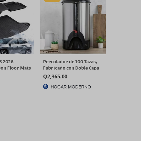
5 2026
Percolador de 100 Tazas,
on Floor Mats
Fabricado con Doble Capa
nly) | All-
de Acero Inoxidable
Q
2,365.00
 Car Mats &
HOGAR MODERNO
Custom Fit for
L Limited XRT,
rid/PHEV