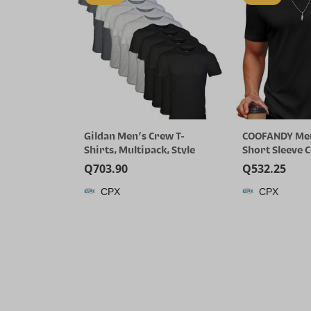
Gildan Men’s Crew T-
COOFANDY Men
Shirts, Multipack, Style
Short Sleeve 
G1100
T-Shirts Crew
Q
703.90
Q
532.25
Summer Basic 
CPX
CPX