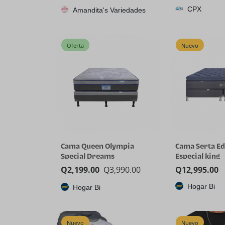
CPX
Amandita's Variedades
3D V-Cache
Oferta
Nuevo
Cama Queen Olympia
Cama Serta Ed
Special Dreams
Especial king
Q
2,199.00
Q
3,990.00
Q
12,995.00
Hogar Bi
Hogar Bi
Nuevo
Nuevo