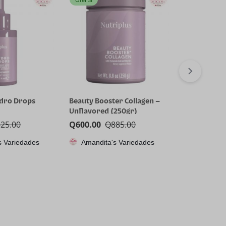
ydro Drops
Beauty Booster Collagen –
Nutriplus B
Unflavored (250gr)
Collagen co
425.00
Q
600.00
Q
885.00
Q
600.00
Q
s Variedades
Amandita's Variedades
Amandita