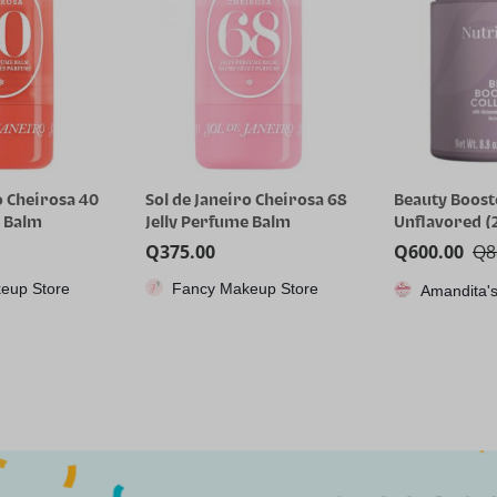
o Cheirosa 68
Beauty Booster Collagen –
RG35XX H, Co
e Balm
Unflavored (250gr)
juegos portát
Anbernic con 
Q
600.00
Q
885.00
Q
1,115.85
64GTF, diseño
eup Store
CPX
Amandita's Variedades
dual, pantall
pulgadas, bat
capacidad qu
8 horas para