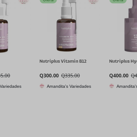
Nutriplus Vitamin B12
Nutriplus H
35.00
Q
300.00
Q
335.00
Q
400.00
Q
 Variedades
Amandita's Variedades
Amandita'