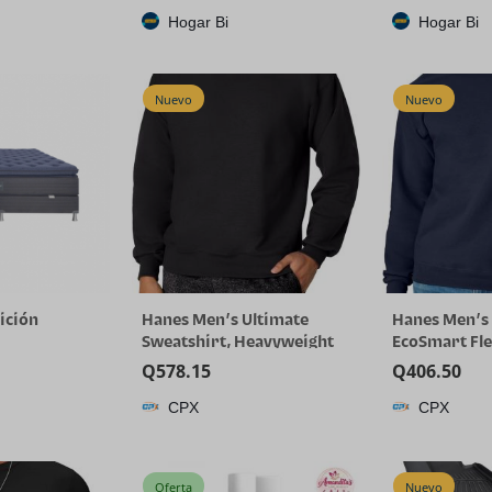
Hogar Bi
Hogar Bi
Nuevo
Nuevo
ición
Hanes Men’s Ultimate
Hanes Men’s 
Sweatshirt, Heavyweight
EcoSmart Fl
Fleece Sweatshirt,
Sweatshirt, B
Q
578.15
Q
406.50
Crewneck Pullover for Men
Available, 1 
CPX
CPX
Oferta
Nuevo