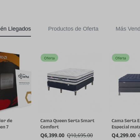
ién Llegados
Productos de Oferta
Más Vend
Oferta
Oferta
or de
Cama Queen Serta Smart
Cama Serta E
en 7
Comfort
Especial mat
núcleos y 16
Q
6,399.00
Q
10,695.00
Q
4,299.00
nología AMD