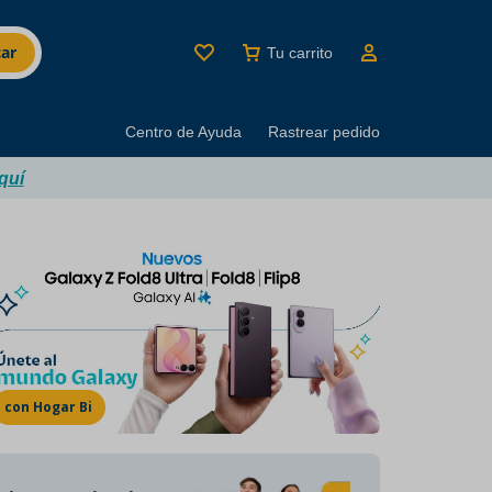
ar
Tu carrito
Centro de Ayuda
Rastrear pedido
quí
MINUTI BRANDS
Los mejores productos
del buen beber
con Hogar Bi
Marcas con décadas