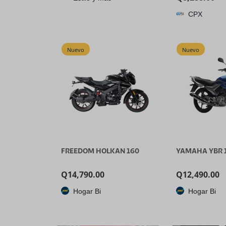
Entrada, Con
CPX
Transmisión e
Canales, Panta
5.5’’, Salida de
1080P60FPS, 
Nuevo
Nuevo
Video USB, So
FREEDOM HOLKAN 160
YAMAHA YBR 
Q
14,790.00
Q
12,490.00
Hogar Bi
Hogar Bi