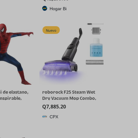
Hogar Bi
Nuevo
i de elastano,
roborock F25 Steam Wet
anspirable,
Dry Vacuum Mop Combo,
en y cosplay
356°F Cordless Steam
Q
7,885.20
Cleaner | 25000 Pa Suction
CPX
for Hard Floor, 203°F Self-
Cleaning Electric Mop, 80
Min Long Runtime for
Whole-House Cleaning, No