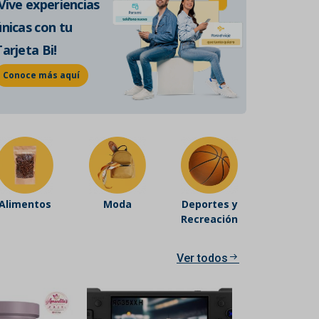
¡Vive experiencias
de historia auténtica.
únicas con tu
Conoce más
Tarjeta Bi!
Conoce más aquí
Alimentos
Moda
Deportes y
Recreación
Ver todos