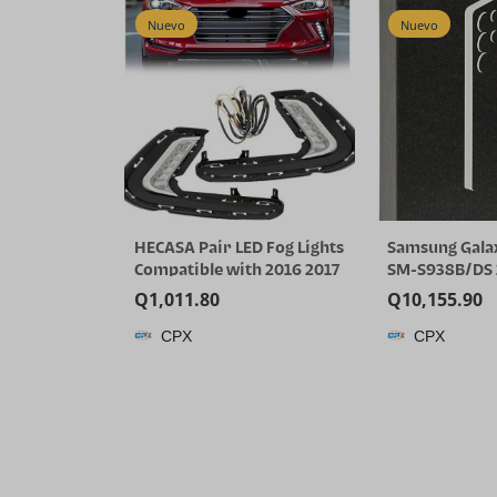
Nuevo
Nuevo
HECASA Pair LED Fog Lights
Samsung Galax
Compatible with 2016 2017
SM-S938B/DS 
2018 Hyundai Elantra Sixth
GB RAM Smart
Q
1,011.80
Q
10,155.90
Generation DRL
desbloqueado 
CPX
CPX
Replacement for
GSM, modelo i
92207F2100 92208F2100
– (Titanium Si
Front Bumper Fog Lamp
LH& RH Clear Lens