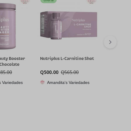
auty Booster
Nutriplus L-Carnitine Shot
Nutriplus 
 Chocolate
Cyclical Reli
885.00
Q
500.00
Q
565.00
Q
300.00
Q
s Variedades
Amandita's Variedades
Amandita