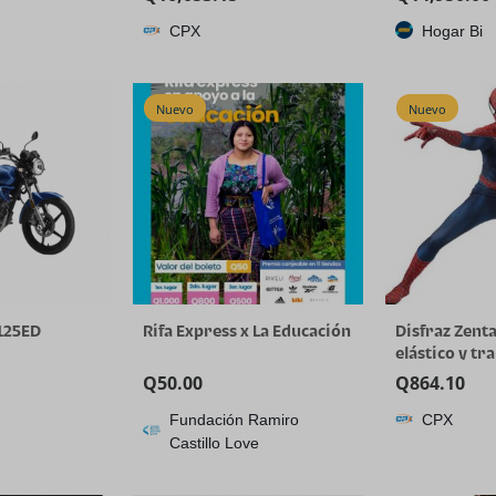
mutador de
piezas) 20X Zoom AI
CPX
Hogar Bi
n Vivo de 5
Tracking
lla FHD de
HDMI/USB3.0/LAN (PoE) y
kit de controlador de
Grabación de
joystick NDI de pantalla
Nuevo
Nuevo
porte
cuádruple de 7 pulgadas
para
125ED
Rifa Express x La Educación
Disfraz Zenta
elástico y tr
para Hallowe
Q
50.00
Q
864.10
Fundación Ramiro
CPX
Castillo Love