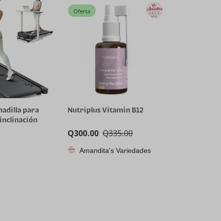
Tangle
Oferta
adilla para
Nutriplus Vitamin B12
inclinación
on aplicación
Q
300.00
Q
335.00
adora
ilenciosa sin
Amandita's Variedades
ra
s, 9% de
e potencia,
er de pie