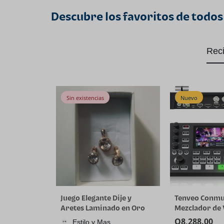
Descubre los favoritos de todos
Rec
Sin existencias
Nuevo
Juego Elegante Dije y
Tenveo Conm
Aretes Laminado en Oro
Mezclador de
18K
4K60FPS, 4*S
Q
8,288.00
Estilo y Mas