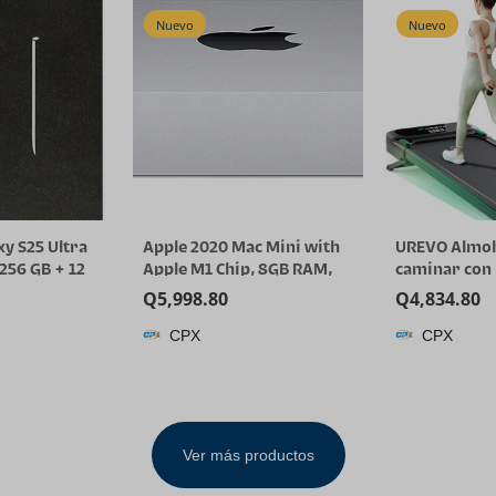
Nuevo
Nuevo
y S25 Ultra
Apple 2020 Mac Mini with
UREVO Almoh
256 GB + 12
Apple M1 Chip, 8GB RAM,
caminar con 
phone AI,
256GB SSD Storage – Silver
automática c
Q
5,998.80
Q
4,834.80
de fábrica
(Renewed)
de IA, camin
CPX
CPX
nternacional
motorizada s
lverBlue)
escobillas pa
apartamento
inclinación d
cinta de corr
Ver más productos