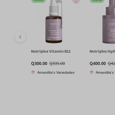
Nutriplus Vitamin B12
Nutriplus Hy
Q
300.00
Q
335.00
Q
400.00
Q
4
Amandita's Variedades
Amandita's