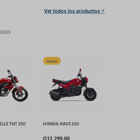
Ver todos los productos
idos
Nuevo
LLI TNT 150
HONDA NAVI 110
Q
12,299.00