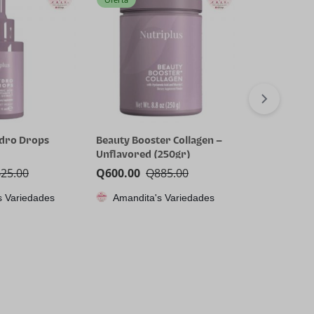
ydro Drops
Beauty Booster Collagen –
Nutriplus B
Unflavored (250gr)
Collagen co
425.00
Q
600.00
Q
885.00
Q
600.00
Q
s Variedades
Amandita's Variedades
Amandita