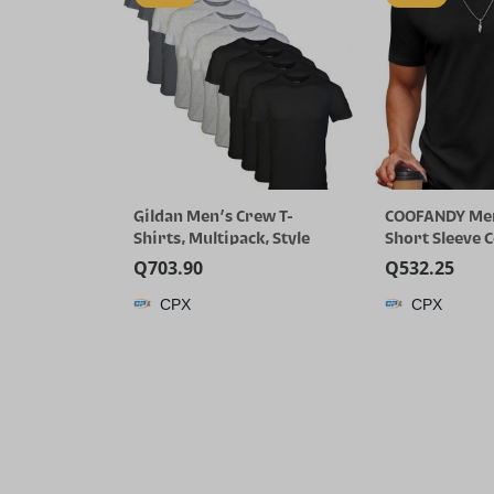
Gildan Men’s Crew T-
COOFANDY Men
Shirts, Multipack, Style
Short Sleeve 
G1100
T-Shirts Crew
Q
703.90
Q
532.25
Summer Basic 
CPX
CPX