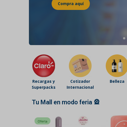
Belleza
Electrónicos y Accesorios
Hogar y Cocina
Moda
Tecnología
Ver más categorías
Recargas y
Cotizador
Belleza
Superpacks
Internacional
Tu Mall en modo feria 🎡