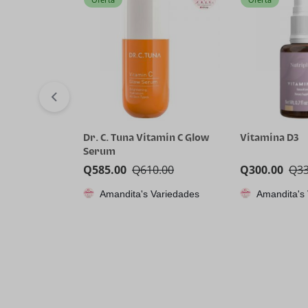
Dr. C. Tuna Vitamin C Glow
Vitamina D3
Serum
Q
585.00
Q
610.00
Q
300.00
Q
3
Amandita's Variedades
Amandita's