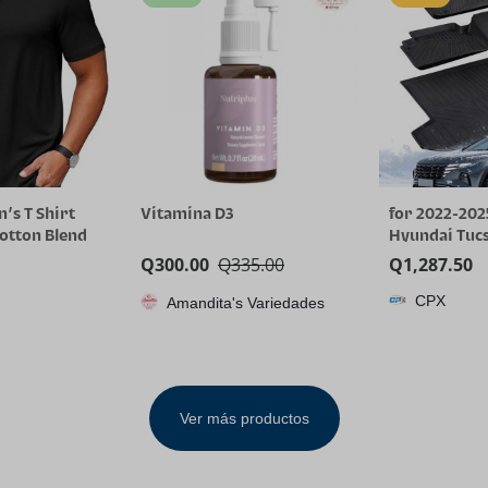
’s T Shirt
Vitamina D3
for 2022-202
Cotton Blend
Hyundai Tucs
 Neck Casual
(Gas Models O
Q
300.00
Q
335.00
Q
1,287.50
Tee Shirts
Weather TPE
CPX
Amandita's Variedades
Cargo Liner, 
Tucson SE SE
Not for Hyb
Ver más productos