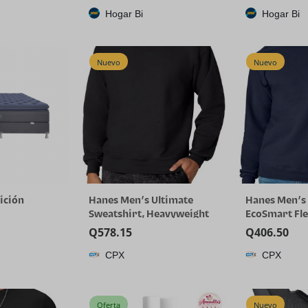
Hogar Bi
Hogar Bi
Nuevo
Nuevo
ición
Hanes Men’s Ultimate
Hanes Men’s 
Sweatshirt, Heavyweight
EcoSmart Fl
Fleece Sweatshirt,
Sweatshirt, B
Q
578.15
Q
406.50
Crewneck Pullover for Men
Available, 1 
CPX
CPX
Oferta
Nuevo