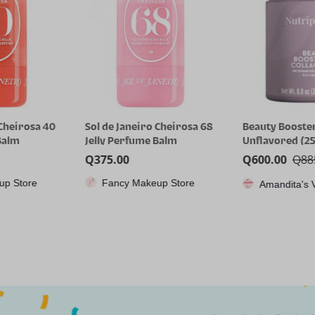
o Cheirosa 68
Beauty Booster Collagen –
RG35XX H, Co
e Balm
Unflavored (250gr)
juegos portát
Anbernic con 
Q
600.00
Q
885.00
Q
1,115.85
64GTF, diseño
eup Store
CPX
Amandita's Variedades
dual, pantall
pulgadas, bat
capacidad qu
8 horas para