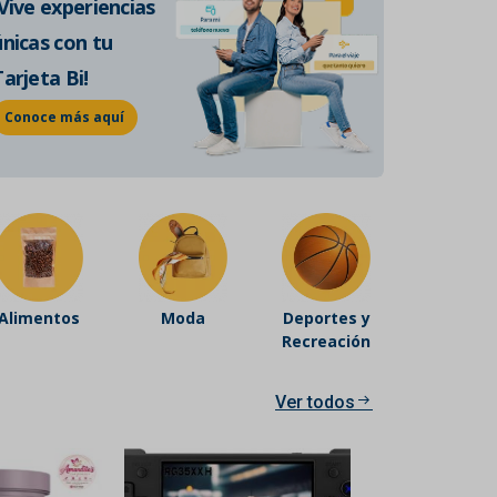
¡Vive experiencias
de historia auténtica.
únicas con tu
Conoce más
Tarjeta Bi!
Conoce más aquí
Alimentos
Moda
Deportes y
Recreación
Ver todos