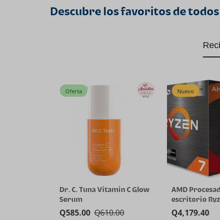
Descubre los favoritos de todos
Rec
Oferta
Nuevo
Dr. C. Tuna Vitamin C Glow
AMD Procesad
Serum
escritorio Ryz
5800X3D de 8 
Q
585.00
Q
610.00
Q
4,179.40
hilos con tec