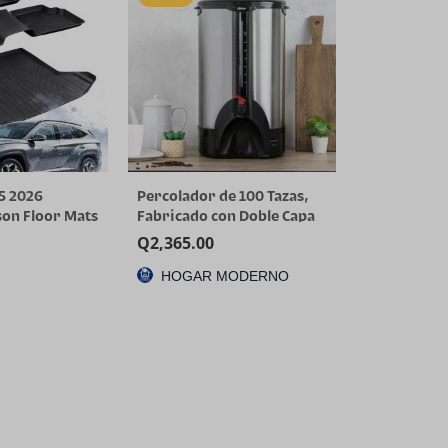
5 2026
Percolador de 100 Tazas,
on Floor Mats
Fabricado con Doble Capa
nly) | All-
de Acero Inoxidable
Q
2,365.00
 Car Mats &
HOGAR MODERNO
Custom Fit for
L Limited XRT,
rid/PHEV