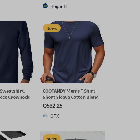
Hogar Bi
Nuevo
Sweatshirt,
COOFANDY Men’s T Shirt
eece Crewneck
Short Sleeve Cotton Blend
ig & Tall
T-Shirts Crew Neck Casual
Q
532.25
or 2-Pack
Summer Basic Tee Shirts
CPX
Nuevo