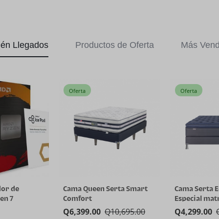
ién Llegados
Productos de Oferta
Más Vend
Oferta
Oferta
or de
Cama Queen Serta Smart
Cama Serta E
en 7
Comfort
Especial mat
núcleos y 16
Q
6,399.00
Q
10,695.00
Q
4,299.00
nología AMD