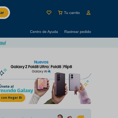
ar
Tu carrito
Centro de Ayuda
Rastrear pedido
quí
MINUTI BRANDS
Los mejores productos
del buen beber
con Hogar Bi
Marcas con décadas