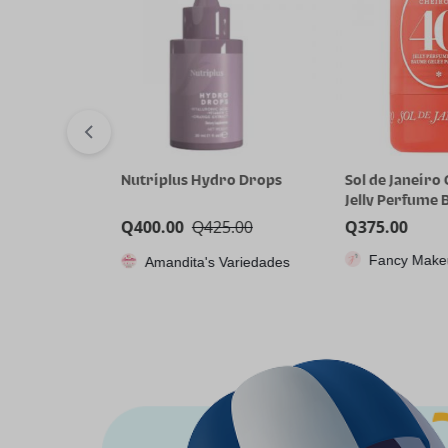
dro Drops
Sol de Janeiro Cheirosa 40
Sol de Janeir
Jelly Perfume Balm
Jelly Perfum
25.00
Q
375.00
Q
375.00
Fancy Makeup Store
Fancy Mak
s Variedades