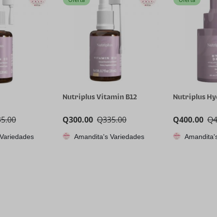
Nutriplus Vitamin B12
Nutriplus H
35.00
Q
300.00
Q
335.00
Q
400.00
Q
 Variedades
Amandita's Variedades
Amandita'