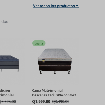
Ver todos los productos
idos
Oferta
dición
Cama Matrimonial
rimonial
Descansa Facil 3Ple Confort
Q
8,595.00
Q
1,999.00
Q
3,490.00