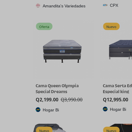
CPX
Amandita's Variedades
3D V-Cache
Oferta
Nuevo
Cama Queen Olympia
Cama Serta Ed
Special Dreams
Especial king
Q
2,199.00
Q
3,990.00
Q
12,995.00
Hogar Bi
Hogar Bi
Nuevo
Nuevo