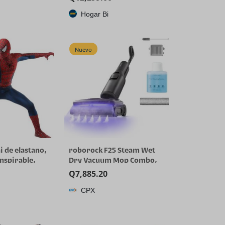
Hogar Bi
Nuevo
i de elastano,
roborock F25 Steam Wet
anspirable,
Dry Vacuum Mop Combo,
en y cosplay
356°F Cordless Steam
Q
7,885.20
Cleaner | 25000 Pa Suction
CPX
for Hard Floor, 203°F Self-
Cleaning Electric Mop, 80
Min Long Runtime for
Whole-House Cleaning, No