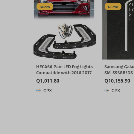
Nuevo
Nuevo
HECASA Pair LED Fog Lights
Samsung Galax
Compatible with 2016 2017
SM-S938B/DS 
2018 Hyundai Elantra Sixth
GB RAM Smart
Q
1,011.80
Q
10,155.90
Generation DRL
desbloqueado 
CPX
CPX
Replacement for
GSM, modelo i
92207F2100 92208F2100
– (Titanium Si
Front Bumper Fog Lamp
LH& RH Clear Lens