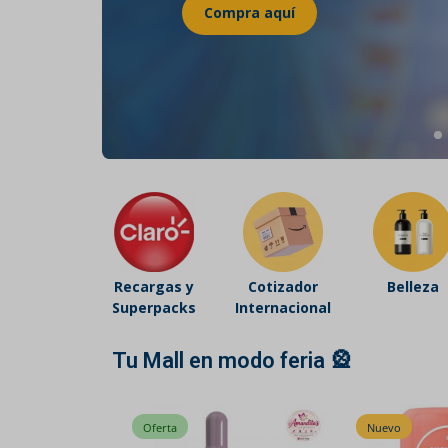
Belleza
Electrónicos y Accesorios
Hogar y Cocina
Moda
Tecnología
Ver más categorías
Recargas y
Cotizador
Belleza
Superpacks
Internacional
Tu Mall en modo feria 🎡
Nuevo
Nuevo