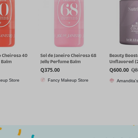
o Cheirosa 68
Beauty Booster Collagen –
RG35XX H, Co
e Balm
Unflavored (250gr)
juegos portát
Anbernic con
Q
600.00
Q
885.00
Q
1,115.85
64GTF, diseño
eup Store
CPX
Amandita's Variedades
dual, pantall
pulgadas, bat
capacidad qu
8 horas para