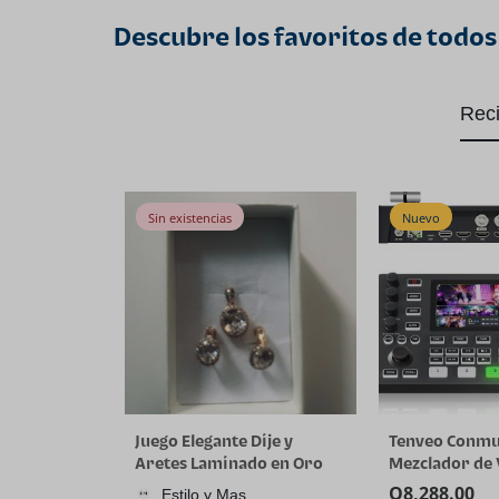
Descubre los favoritos de todos
Rec
Sin existencias
Nuevo
Juego Elegante Dije y
Tenveo Conm
Aretes Laminado en Oro
Mezclador de
18K
4K60FPS, 4*S
Q
8,288.00
Estilo y Mas