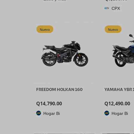
Entrada, Con
CPX
Transmisión e
Canales, Panta
5.5’’, Salida de
1080P60FPS, 
Nuevo
Nuevo
Video USB, So
FREEDOM HOLKAN 160
YAMAHA YBR 
Q
14,790.00
Q
12,490.00
Hogar Bi
Hogar Bi