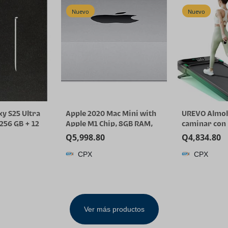
Nuevo
Nuevo
y S25 Ultra
Apple 2020 Mac Mini with
UREVO Almoh
256 GB + 12
Apple M1 Chip, 8GB RAM,
caminar con 
phone AI,
256GB SSD Storage – Silver
automática c
Q
5,998.80
Q
4,834.80
de fábrica
(Renewed)
de IA, camin
CPX
CPX
nternacional
motorizada s
lverBlue)
escobillas pa
apartamento
inclinación d
cinta de corr
Ver más productos