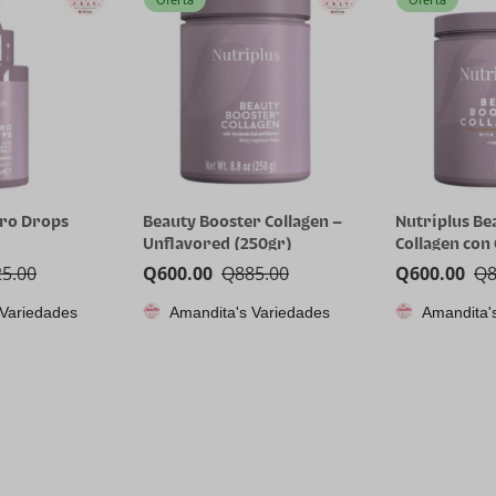
dro Drops
Beauty Booster Collagen –
Nutriplus Be
Unflavored (250gr)
Collagen con
25.00
Q
600.00
Q
885.00
Q
600.00
Q
 Variedades
Amandita's Variedades
Amandita'