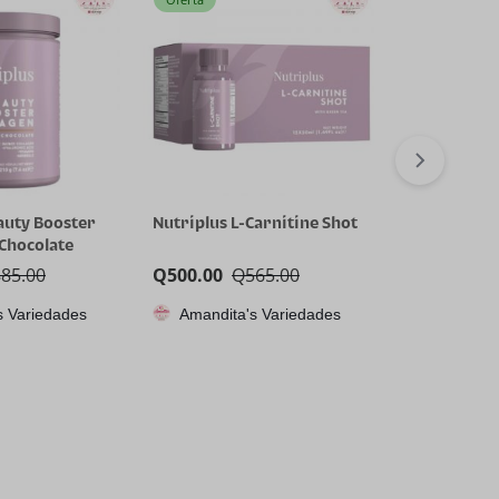
auty Booster
Nutriplus L-Carnitine Shot
Nutriplus 
 Chocolate
Cyclical Reli
885.00
Q
500.00
Q
565.00
Q
300.00
Q
s Variedades
Amandita's Variedades
Amandita