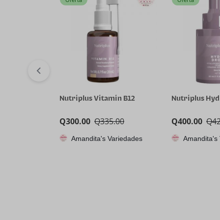
Nutriplus Vitamin B12
Nutriplus Hy
Q
300.00
Q
335.00
Q
400.00
Q
4
Amandita's Variedades
Amandita's