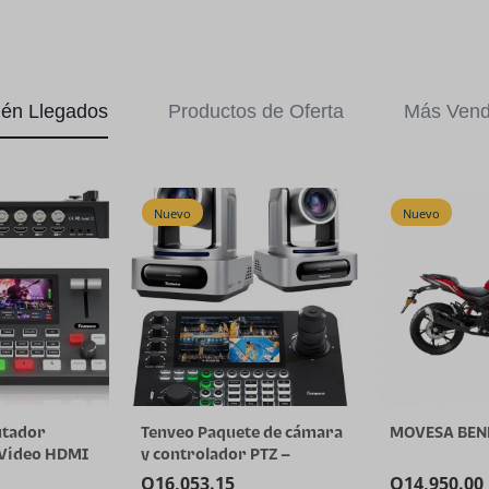
ién Llegados
Productos de Oferta
Más Vend
Nuevo
Nuevo
utador
Tenveo Paquete de cámara
MOVESA BENE
 Video HDMI
y controlador PTZ –
DI & 4*HDMI
Cámara PTZ 4K NDI (2
Q
16,053.15
Q
14,950.00