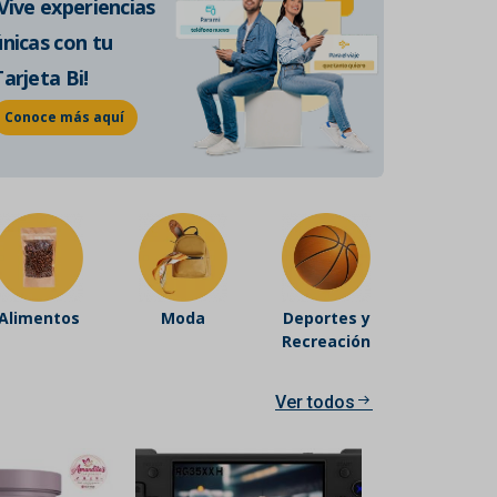
¡Vive experiencias
de historia auténtica.
únicas con tu
Conoce más
Tarjeta Bi!
Conoce más aquí
Alimentos
Moda
Deportes y
Recreación
Ver todos