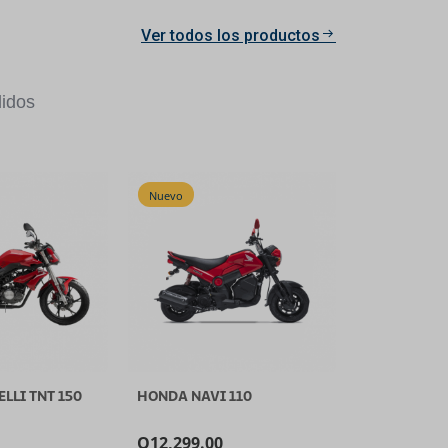
Ver todos los productos
idos
Nuevo
LLI TNT 150
HONDA NAVI 110
Q
12,299.00