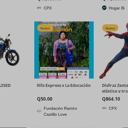
mutador de
piezas) 20X Zoom AI
CPX
Hogar Bi
n Vivo de 5
Tracking
lla FHD de
HDMI/USB3.0/LAN (PoE) y
kit de controlador de
Grabación de
joystick NDI de pantalla
Nuevo
Nuevo
porte
cuádruple de 7 pulgadas
para
125ED
Rifa Express x La Educación
Disfraz Zenta
elástico y tr
para Hallowe
Q
50.00
Q
864.10
Fundación Ramiro
CPX
Castillo Love