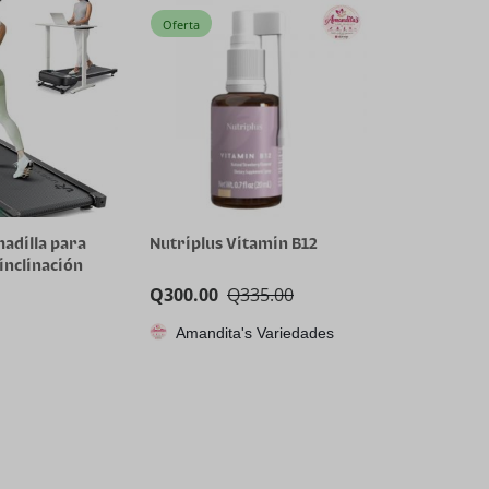
Tangle
Oferta
adilla para
Nutriplus Vitamin B12
inclinación
on aplicación
Q
300.00
Q
335.00
adora
ilenciosa sin
Amandita's Variedades
ra
s, 9% de
e potencia,
er de pie