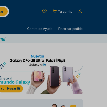
ar
Tu carrito
Centro de Ayuda
Rastrear pedido
quí
MINUTI BRANDS
Los mejores productos
del buen beber
con Hogar Bi
Marcas con décadas