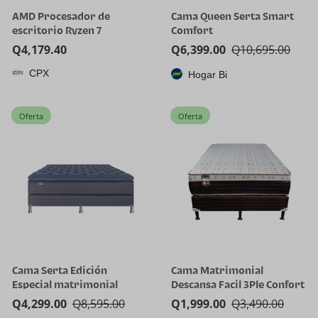
AMD Procesador de
Cama Queen Serta Smart
escritorio Ryzen 7
Comfort
5800X3D de 8 núcleos y 16
Q
4,179.40
Q
6,399.00
Q
10,695.00
hilos con tecnología AMD
CPX
3D V-Cache
Hogar Bi
Oferta
Oferta
Cama Serta Edición
Cama Matrimonial
Especial matrimonial
Descansa Facil 3Ple Confort
Q
4,299.00
Q
8,595.00
Q
1,999.00
Q
3,490.00