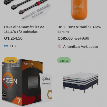
Llave dinamométrica de
Dr. C. Tuna Vitamin C Glow
1/4 3/8 1/2 pulgadas –
Serum
Juego de 3 llaves
Q
1,264.50
Q
585.00
Q
610.00
dinamométricas de 20-240
CPX
pulgadas, 5-45 pies, 10-170
Amandita's Variedades
pies.lb, llave
dinamométrica ajustable
Nuevo
Oferta
de doble dirección de 72
dientes