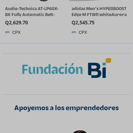
Audio-Technica AT-LP60X-
adidas Men’s HYPERBOOST
BK Fully Automatic Belt-
Edge M FTWR whiteAurora
Drive Stereo Turntable,
Onix/Solar Turbo 11 US
Q
2,629.70
Q
2,545.75
Black, Hi-Fi, 2 Speed, Dust
Multi
CPX
CPX
Cover, Anti-Resonance,
Die-Cast Aluminum Platter
| Black Hi-Fi, 2 Speed, Dust
Cover, Anti-Resonance,
Die-Cast Aluminum
Platter, Hi-Fi
Apoyemos a los emprendedores​