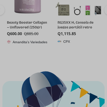
Beauty Booster Collagen
RG35XX H, Consola de
– Unflavored (250gr)
juegos portátil retro
Anbernic con tarjeta de
Q
600.00
Q
885.00
Q
1,115.85
64GTF, diseño de joystick
CPX
Amandita's Variedades
dual, pantalla HD de 3.5
pulgadas, batería de alta
capacidad que dura hasta
8 horas para una mejor