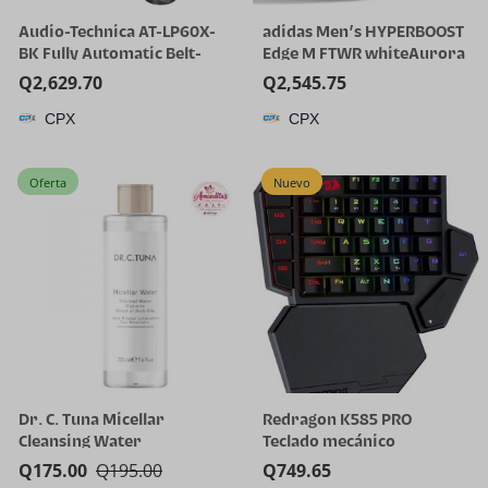
Audio-Technica AT-LP60X-
adidas Men’s HYPERBOOST
BK Fully Automatic Belt-
Edge M FTWR whiteAurora
Drive Stereo Turntable,
Onix/Solar Turbo 11 US
Q
2,629.70
Q
2,545.75
Black, Hi-Fi, 2 Speed, Dust
Multi
CPX
CPX
Cover, Anti-Resonance,
Die-Cast Aluminum Platter
| Black Hi-Fi, 2 Speed, Dust
Oferta
Nuevo
Cover, Anti-Resonance,
Die-Cast Aluminum
Platter, Hi-Fi
Dr. C. Tuna Micellar
Redragon K585 PRO
Cleansing Water
Teclado mecánico
inalámbrico con una sola
Q
175.00
Q
195.00
Q
749.65
mano, 42 teclas, 3 modos