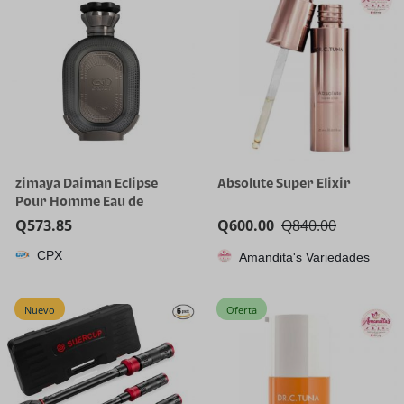
zimaya Daiman Eclipse
Absolute Super Elixir
Pour Homme Eau de
Parfum, 100ml (3.4 oz)
Q
573.85
Q
600.00
Q
840.00
CPX
Amandita's Variedades
Nuevo
Oferta