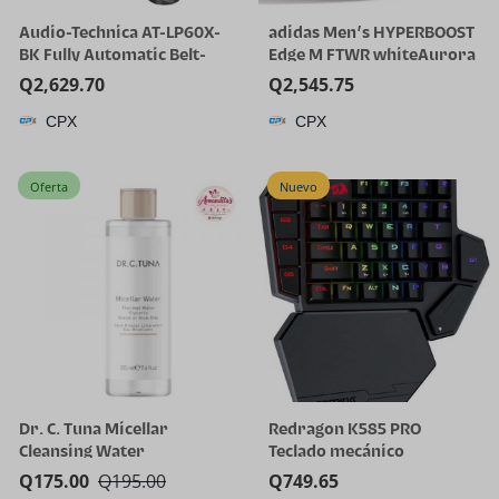
Audio-Technica AT-LP60X-
adidas Men’s HYPERBOOST
BK Fully Automatic Belt-
Edge M FTWR whiteAurora
Drive Stereo Turntable,
Onix/Solar Turbo 11 US
Q
2,629.70
Q
2,545.75
Black, Hi-Fi, 2 Speed, Dust
Multi
CPX
CPX
Cover, Anti-Resonance,
Die-Cast Aluminum Platter
| Black Hi-Fi, 2 Speed, Dust
Oferta
Nuevo
Cover, Anti-Resonance,
Die-Cast Aluminum
Platter, Hi-Fi
Dr. C. Tuna Micellar
Redragon K585 PRO
Cleansing Water
Teclado mecánico
inalámbrico con una sola
Q
175.00
Q
195.00
Q
749.65
mano, 42 teclas, 3 modos