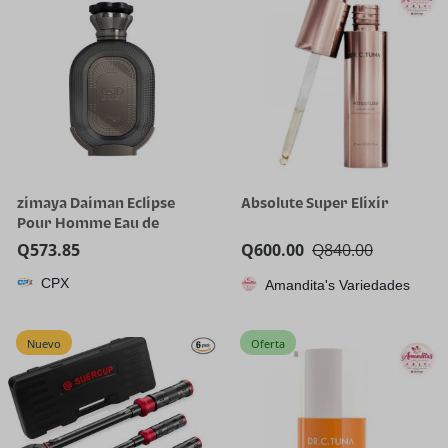
zimaya Daiman Eclipse
Absolute Super Elixir
Pour Homme Eau de
Parfum, 100ml (3.4 oz)
Q
573.85
Q
600.00
Q
840.00
CPX
Amandita's Variedades
Nuevo
Oferta