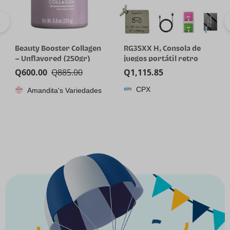
Beauty Booster Collagen
RG35XX H, Consola de
– Unflavored (250gr)
juegos portátil retro
Anbernic con tarjeta de
Q
600.00
Q
885.00
Q
1,115.85
64GTF, diseño de joystick
CPX
Amandita's Variedades
dual, pantalla HD de 3.5
pulgadas, batería de alta
capacidad que dura hasta
8 horas para una mejor