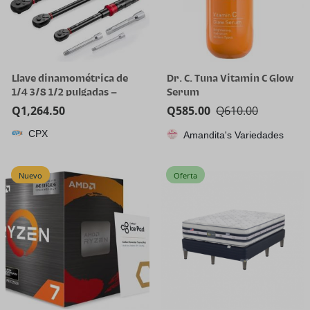
Llave dinamométrica de
Dr. C. Tuna Vitamin C Glow
1/4 3/8 1/2 pulgadas –
Serum
Juego de 3 llaves
Q
1,264.50
Q
585.00
Q
610.00
dinamométricas de 20-240
CPX
pulgadas, 5-45 pies, 10-170
Amandita's Variedades
pies.lb, llave
dinamométrica ajustable
Nuevo
Oferta
de doble dirección de 72
dientes