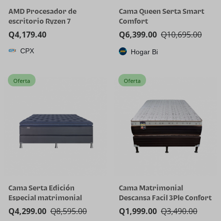
AMD Procesador de
Cama Queen Serta Smart
escritorio Ryzen 7
Comfort
5800X3D de 8 núcleos y 16
Q
4,179.40
Q
6,399.00
Q
10,695.00
hilos con tecnología AMD
CPX
3D V-Cache
Hogar Bi
Oferta
Oferta
Cama Serta Edición
Cama Matrimonial
Especial matrimonial
Descansa Facil 3Ple Confort
Q
4,299.00
Q
8,595.00
Q
1,999.00
Q
3,490.00