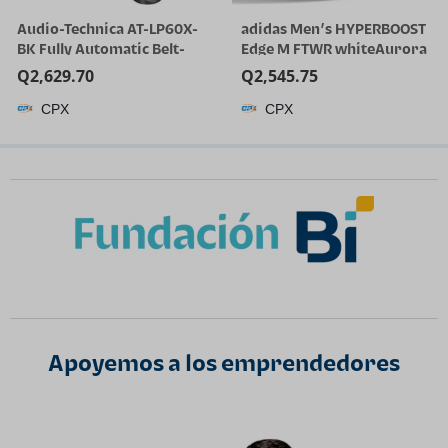
Audio-Technica AT-LP60X-
adidas Men’s HYPERBOOST
BK Fully Automatic Belt-
Edge M FTWR whiteAurora
Drive Stereo Turntable,
Onix/Solar Turbo 11 US
Q
2,629.70
Q
2,545.75
Black, Hi-Fi, 2 Speed, Dust
Multi
CPX
CPX
Cover, Anti-Resonance,
Die-Cast Aluminum Platter
| Black Hi-Fi, 2 Speed, Dust
Cover, Anti-Resonance,
Die-Cast Aluminum
Platter, Hi-Fi
Apoyemos a los emprendedores​