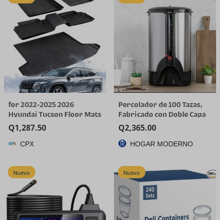
for 2022-2025 2026
Percolador de 100 Tazas,
Hyundai Tucson Floor Mats
Fabricado con Doble Capa
(Gas Models Only) | All-
de Acero Inoxidable
Q
1,287.50
Q
2,365.00
Weather TPE Car Mats &
CPX
HOGAR MODERNO
Cargo Liner, Custom Fit for
Tucson SE SEL Limited XRT,
Not for Hybrid/PHEV
Nuevo
Nuevo