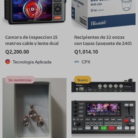
Camara de inspeccion 15
Recipientes de 32 onzas
metros cable y lente dual
con tapas (paquete de 240)
a granel – Recipiente de
Q
2,200.00
Q
1,014.10
plástico de cuarto de galón
Tecnología Aplicada
CPX
con tapa, desechable, 32
onzas, congelador, sopa y
almacenamiento de
Sin existencias
Nuevo
alimentos, recipiente alto