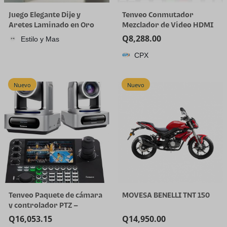
Juego Elegante Dije y
Tenveo Conmutador
Aretes Laminado en Oro
Mezclador de Video HDMI
18K
4K60FPS, 4*SDI & 4*HDMI
Q
8,288.00
Estilo y Mas
Entrada, Conmutador de
CPX
Transmisión en Vivo de 5
Canales, Pantalla FHD de
5.5’’, Salida de
Nuevo
Nuevo
1080P60FPS, Grabación de
Video USB, Soporte
Tenveo Paquete de cámara
MOVESA BENELLI TNT 150
y controlador PTZ –
Cámara PTZ 4K NDI (2
Q
16,053.15
Q
14,950.00
piezas) 20X Zoom AI