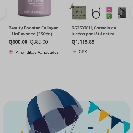
Beauty Booster Collagen
RG35XX H, Consola de
– Unflavored (250gr)
juegos portátil retro
Anbernic con tarjeta de
Q
600.00
Q
885.00
Q
1,115.85
64GTF, diseño de joystick
CPX
Amandita's Variedades
dual, pantalla HD de 3.5
pulgadas, batería de alta
capacidad que dura hasta
8 horas para una mejor