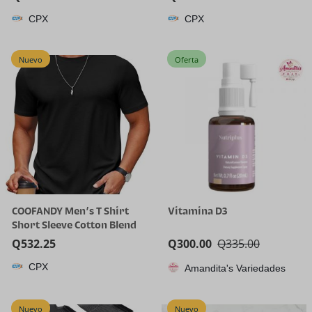
Summer Basic Tee Shirts
CPX
CPX
Nuevo
Oferta
COOFANDY Men’s T Shirt
Vitamina D3
Short Sleeve Cotton Blend
T-Shirts Crew Neck Casual
Q
532.25
Q
300.00
Q
335.00
Summer Basic Tee Shirts
CPX
Amandita's Variedades
Nuevo
Nuevo