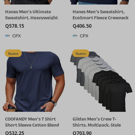
Hanes Men’s Ultimate
Hanes Men’s Sweatshirt,
Sweatshirt, Heavyweight
EcoSmart Fleece Crewneck
Fleece Sweatshirt,
Sweatshirt, Big & Tall
Q
578.15
Q
406.50
Crewneck Pullover for Men
Available, 1 or 2-Pack
CPX
CPX
Nuevo
Nuevo
COOFANDY Men’s T Shirt
Gildan Men’s Crew T-
Short Sleeve Cotton Blend
Shirts, Multipack, Style
T-Shirts Crew Neck Casual
G1100
Q
532.25
Q
703.90