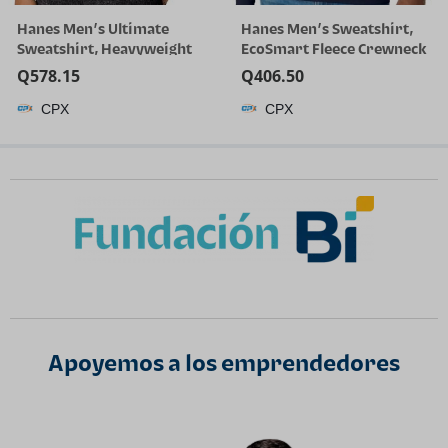
Hanes Men’s Ultimate
Hanes Men’s Sweatshirt,
Sweatshirt, Heavyweight
EcoSmart Fleece Crewneck
Fleece Sweatshirt,
Sweatshirt, Big & Tall
Q
578.15
Q
406.50
Crewneck Pullover for Men
Available, 1 or 2-Pack
CPX
CPX
Apoyemos a los emprendedores​