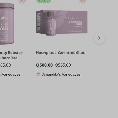
auty Booster
Nutriplus L-Carnitine Shot
Nutriplus 
 Chocolate
Cyclical Reli
885.00
Q
500.00
Q
565.00
Q
300.00
Q
s Variedades
Amandita's Variedades
Amandita