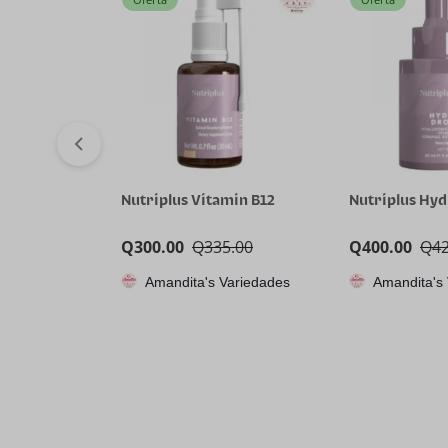
Nutriplus Vitamin B12
Nutriplus Hy
Q
300.00
Q
335.00
Q
400.00
Q
4
Amandita's Variedades
Amandita's