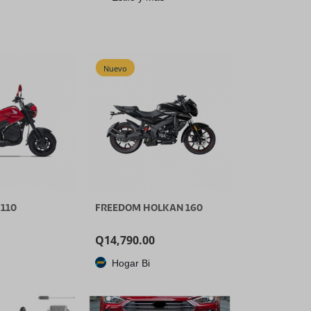
uarto de galón
echable, 32
lador, sopa y
nto de
cipiente alto
Nuevo
110
FREEDOM HOLKAN 160
Q
14,790.00
Hogar Bi