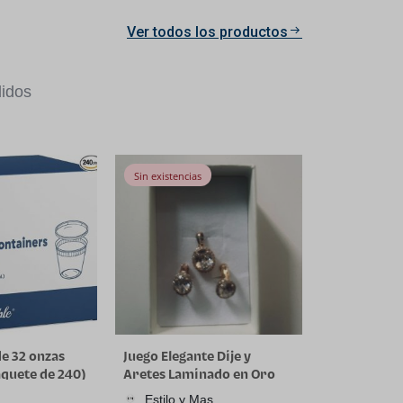
Ver todos los productos
idos
Sin existencias
de 32 onzas
Juego Elegante Dije y
aquete de 240)
Aretes Laminado en Oro
cipiente de
18K
Estilo y Mas