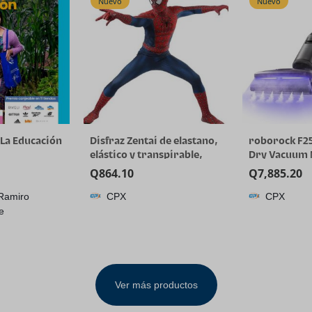
Nuevo
Nuevo
7 pulgadas
 La Educación
Disfraz Zentai de elastano,
roborock F2
elástico y transpirable,
Dry Vacuum
para Halloween y cosplay
356°F Cordle
Q
864.10
Q
7,885.20
Cleaner | 25
Ramiro
CPX
CPX
for Hard Floo
e
Cleaning Elec
Min Long Run
Whole-House 
Tangle
Ver más productos