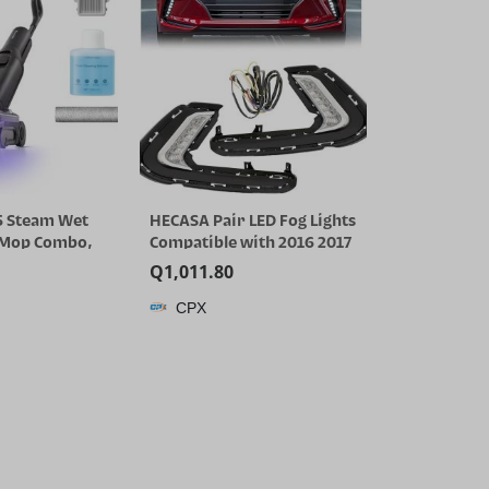
5 Steam Wet
HECASA Pair LED Fog Lights
 Mop Combo,
Compatible with 2016 2017
ss Steam
2018 Hyundai Elantra Sixth
Q
1,011.80
000 Pa Suction
Generation DRL
CPX
r, 203°F Self-
Replacement for
tric Mop, 80
92207F2100 92208F2100
time for
Front Bumper Fog Lamp
Cleaning, No
LH& RH Clear Lens