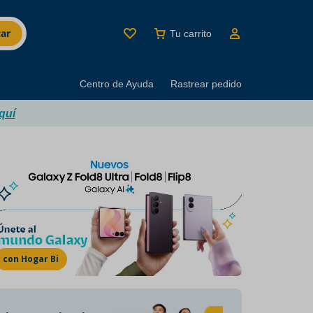
ar
Tu carrito
Centro de Ayuda
Rastrear pedido
quí
MINUTI BRANDS
Los mejores productos
del buen beber
con Hogar Bi
Marcas con décadas