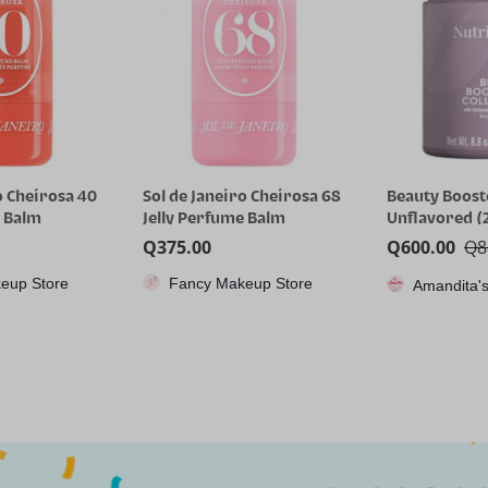
o Cheirosa 68
Beauty Booster Collagen –
RG35XX H, Co
e Balm
Unflavored (250gr)
juegos portát
Anbernic con 
Q
600.00
Q
885.00
Q
1,115.85
64GTF, diseño
eup Store
CPX
Amandita's Variedades
dual, pantall
pulgadas, bat
capacidad qu
8 horas para