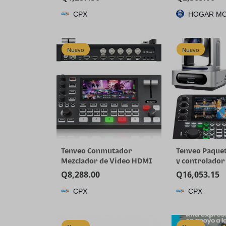
Weather TPE Car Mats &
CPX
HOGAR M
Cargo Liner, Custom Fit for
Tucson SE SEL Limited XRT,
Not for Hybrid/PHEV
Nuevo
Nuevo
Tenveo Conmutador
Tenveo Paque
Mezclador de Video HDMI
y controlador
4K60FPS, 4*SDI & 4*HDMI
Cámara PTZ 4K
Q
8,288.00
Q
16,053.15
Entrada, Conmutador de
piezas) 20X Z
CPX
CPX
Transmisión en Vivo de 5
Tracking
Canales, Pantalla FHD de
HDMI/USB3.0/
5.5’’, Salida de
kit de control
1080P60FPS, Grabación de
joystick NDI d