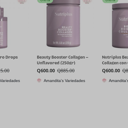
dro Drops
Beauty Booster Collagen –
Nutriplus Be
Unflavored (250gr)
Collagen con
25.00
Q
600.00
Q
885.00
Q
600.00
Q
 Variedades
Amandita's Variedades
Amandita'