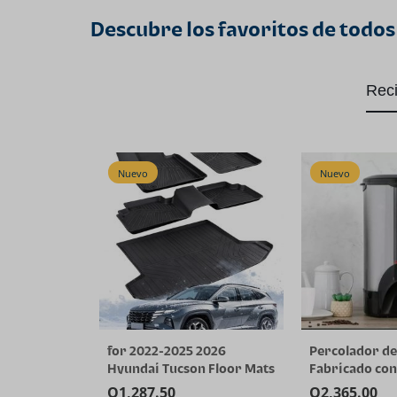
Descubre los favoritos de todos
Rec
Nuevo
Nuevo
for 2022-2025 2026
Percolador de
Hyundai Tucson Floor Mats
Fabricado con
(Gas Models Only) | All-
de Acero Inox
Q
1,287.50
Q
2,365.00