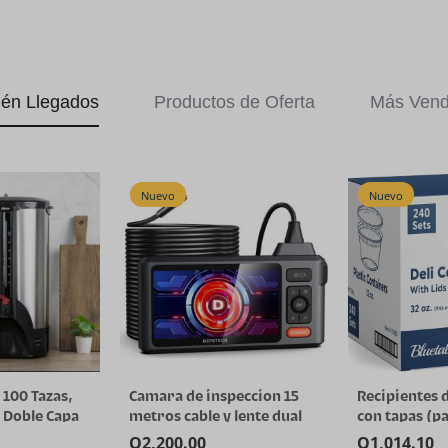
ién Llegados
Productos de Oferta
Más Vend
Nuevo
Nuevo
 100 Tazas,
Camara de inspeccion 15
Recipientes 
 Doble Capa
metros cable y lente dual
con tapas (p
idable
a granel – Re
Q
2,200.00
Q
1,014.10