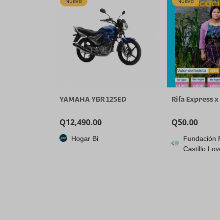
Nuevo
Nuevo
Video USB, Soporte
cuádruple de 
para
YAMAHA YBR 125ED
Rifa Express x
Q
12,490.00
Q
50.00
Hogar Bi
Fundación 
Castillo Lov