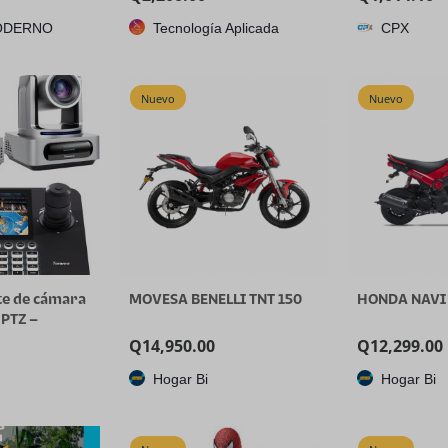
plástico de c
ODERNO
Tecnología Aplicada
CPX
con tapa, des
onzas, conge
almacenamie
alimentos, re
Nuevo
Nuevo
te de cámara
MOVESA BENELLI TNT 150
HONDA NAVI 
 PTZ –
 NDI (2
Q
14,950.00
Q
12,299.00
oom AI
Hogar Bi
Hogar Bi
LAN (PoE) y
ador de
e pantalla