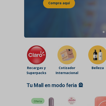
Belleza
Electrónicos y Accesorios
Hogar y Cocina
Moda
Tecnología
Ver más categorías
Recargas y
Cotizador
Belleza
Superpacks
Internacional
Tu Mall en modo feria 🎡