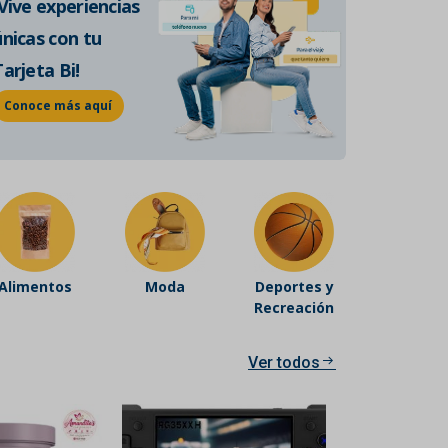
¡Vive experiencias
de historia auténtica.
únicas con tu
Conoce más
Tarjeta Bi!
Conoce más aquí
Alimentos
Moda
Deportes y
Recreación
Ver todos