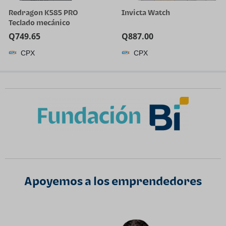
Redragon K585 PRO
Invicta Watch
Teclado mecánico
inalámbrico con una sola
Q
749.65
Q
887.00
mano, 42 teclas, 3 modos
CPX
CPX
RGB 40% teclado para
juegos con 7 teclas macro
integradas, soporte de
muñeca desmontable,
batería recargable | 0-
Delay 2.4GHz Connection,
On Board Macro Keys
Keyboard, USB Pass-
Through Port, Hot-Swap
Socket, Detachable Wrist
Rest
Apoyemos a los emprendedores​