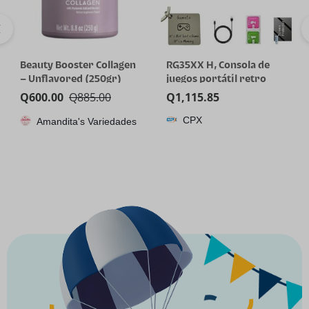
Beauty Booster Collagen
RG35XX H, Consola de
– Unflavored (250gr)
juegos portátil retro
Anbernic con tarjeta de
Q
600.00
Q
885.00
Q
1,115.85
64GTF, diseño de joystick
CPX
Amandita's Variedades
dual, pantalla HD de 3.5
pulgadas, batería de alta
capacidad que dura hasta
8 horas para una mejor