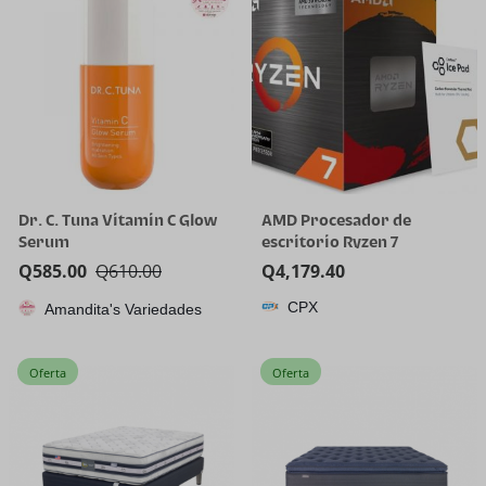
dientes
Dr. C. Tuna Vitamin C Glow
AMD Procesador de
Serum
escritorio Ryzen 7
5800X3D de 8 núcleos y 16
Q
585.00
Q
610.00
Q
4,179.40
hilos con tecnología AMD
CPX
Amandita's Variedades
3D V-Cache
Oferta
Oferta