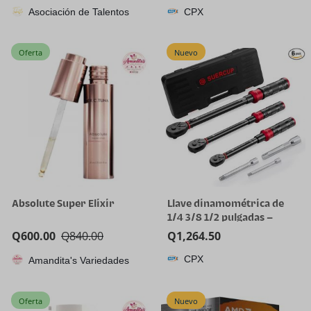
Asociación de Talentos
CPX
Oferta
Nuevo
Absolute Super Elixir
Llave dinamométrica de
1/4 3/8 1/2 pulgadas –
Juego de 3 llaves
Q
600.00
Q
840.00
Q
1,264.50
dinamométricas de 20-240
CPX
Amandita's Variedades
pulgadas, 5-45 pies, 10-170
pies.lb, llave
dinamométrica ajustable
Oferta
Nuevo
de doble dirección de 72