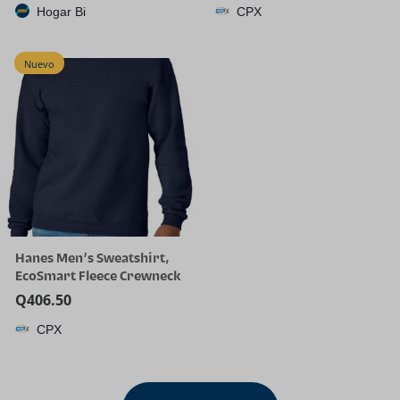
Hogar Bi
CPX
Nuevo
Hanes Men’s Sweatshirt,
EcoSmart Fleece Crewneck
Sweatshirt, Big & Tall
Q
406.50
Available, 1 or 2-Pack
CPX