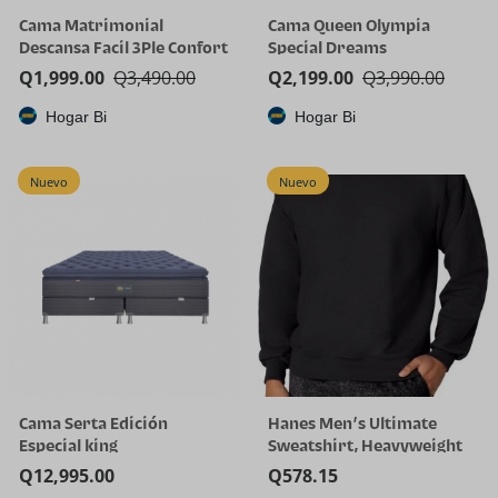
Cama Matrimonial
Cama Queen Olympia
Descansa Facil 3Ple Confort
Special Dreams
Q
1,999.00
Q
3,490.00
Q
2,199.00
Q
3,990.00
Hogar Bi
Hogar Bi
Nuevo
Nuevo
Cama Serta Edición
Hanes Men’s Ultimate
Especial king
Sweatshirt, Heavyweight
Fleece Sweatshirt,
Q
12,995.00
Q
578.15
Crewneck Pullover for Men