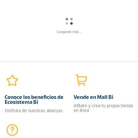
Oferta
Mouse inalámbrico |
Porta gafetes Crimi
Edición Mickey Mouse
Q
120.00
Q
69.00
Q
100.00
KM Suministros y
3 Colors