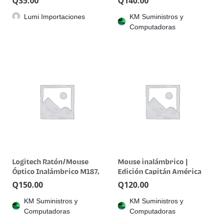
Q
35.00
Q
140.00
diestro y zurdo – óptico –
Lumi Importaciones
KM Suministros y
3 botones – inalámbrico
Computadoras
Logitech Ratón/Mouse
Mouse inalámbrico |
Óptico Inalámbrico M187,
Edición Capitán América
Color Blossom
Q
150.00
Q
120.00
KM Suministros y
KM Suministros y
Computadoras
Computadoras