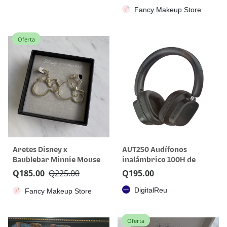
Fancy Makeup Store
Oferta
Aretes Disney x
AUT250 Audífonos
Baublebar Minnie Mouse
inalámbrico 100H de
Dorados
reproducción 1 HORA
Q
185.00
Q
225.00
Q
195.00
DigitalReu
Fancy Makeup Store
Oferta