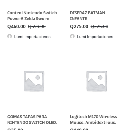
Control Nintendo Switch
DISFRAZ BATMAN
PowerA Zelda Sworn
INFANTE
Protector Inalámbrico
Q
460.00
Q
599.00
Q
275.00
Q
325.00
Lumi Importaciones
Lumi Importaciones
GOMAS TAPAS PARA
Logitech M170 Wireless
NINTENDO SWITCH OLED,
Mouse, Ambidextrous,
LIGHT Y NORMAL
Off-white – Ratón –