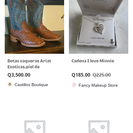
Botas vaqueras Ariat
Cadena I love Minnie
Exoticas,piel de
avestruz,talla 10us
Q
3,500.00
Q
185.00
Q
225.00
Castillos Boutique
Fancy Makeup Store