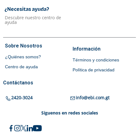
Computadoras
Criminología y
Prevención
Oferta
Oferta
Set de Aretes Disney
Set de Aretes Disney
Bowtiful Minnie Mouse
Ohana Means Family
Q
210.00
Q
275.00
Q
195.00
Q
250.00
Fancy Makeup Store
Fancy Makeup Store