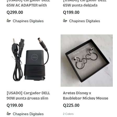
[USADO] Cargador DELL
[USADO] Cargador DELL
65W AC ADAPTER with
65W punta delgada
USB C
Q
299.00
Q
199.00
Chapines Digitales
Chapines Digitales
[USADO] Cargador DELL
Aretes Disney x
90W punta gruesa slim
Baublebar Mickey Mouse
Q
199.00
Q
225.00
Chapines Digitales
2 Colors