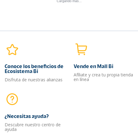
Sin existencias
Mini tazas líneas de
MiniSkater Kuromi
puntos
Q
35.00
Q
65.00
Bento Lunch Kids Online
Bento Lunch Kids Online
Sin existencias