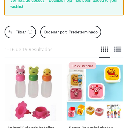
Ver lista de deseos
“Botellas hoja” has been added to your
wishlist
Filtrar
(1)
Ordenar por:
Predeterminado
1–16 de 19 Resultados
Sin existencias