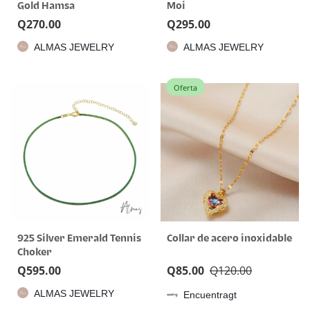
Gold Hamsa
Moi
Q
270.00
Q
295.00
ALMAS JEWELRY
ALMAS JEWELRY
Oferta
925 Silver Emerald Tennis
Collar de acero inoxidable
Choker
Q
595.00
Q
85.00
Q
120.00
ALMAS JEWELRY
Encuentragt