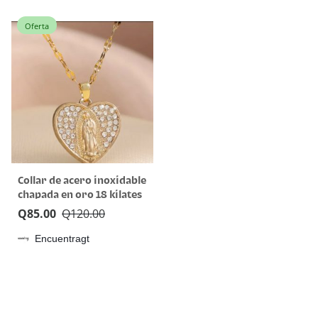
Oferta
Collar de acero inoxidable
chapada en oro 18 kilates
color blanco
Q
85.00
Q
120.00
Encuentragt