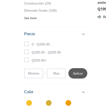
pedes
Construcción
29
velo
Q
19
Démosle Guate
106
B
See more
Precio
0 -
Q
100.00
Q
100.00
-
Q
200.00
Q
250.00
+
Aplicar
Color