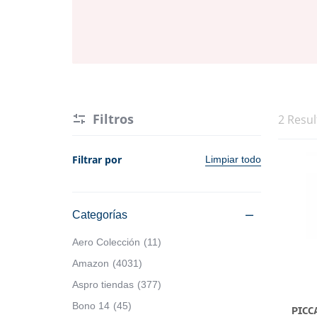
Hogar y Cocina
Alimentos
Moda
Belleza
Tecnología
Electrónicos y Accesorios
Ver más categorías
Filtros
2 Resu
Hogar y Cocina
Filtrar por
Limpiar todo
Moda
Tecnología
Categorías
Aero Colección
11
Ver más categorías
Amazon
4031
Aspro tiendas
377
Bono 14
45
PICC