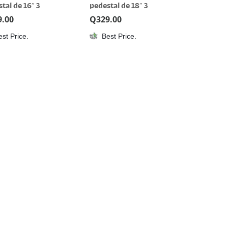
tal de 16″ 3
pedestal de 18″ 3
cidades
velocidades
9.00
Q
329.00
est Price.
Best Price.