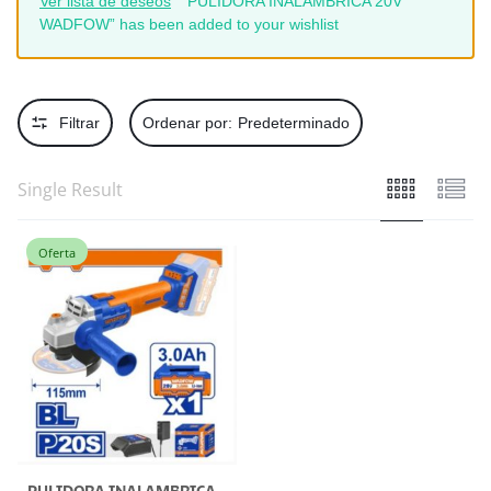
Ver lista de deseos
“PULIDORA INALAMBRICA 20V
WADFOW” has been added to your wishlist
Filtrar
Ordenar por:
Predeterminado
Single Result
Oferta