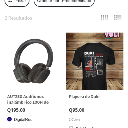
Filtrar
Ordenar por:
Predeterminado
2 Resultados
AUT250 Audífonos
Playera de Duki
inalámbrico 100H de
reproducción 1 HORA
Q
195.00
Q
95.00
DigitalReu
2 Colors