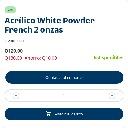
-8%
Acrílico White Powder
French 2 onzas
in
Accesorios
Q
120.00
Q
130.00
Ahorro:
Q
10.00
6 disponibles
Contacta al comercio
Añadir al carrito