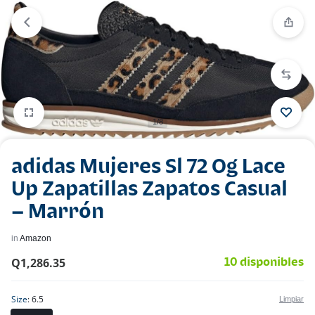
1/8
adidas Mujeres Sl 72 Og Lace
Up Zapatillas Zapatos Casual
– Marrón
in
Amazon
Q
1,286.35
10 disponibles
Size
6.5
Limpiar