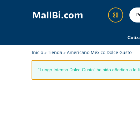
MallBi.com
Compra
-
fácil,
Tienda
segura
Cotiz
en
y
Démosle Guate
Inicio
»
Tienda
»
Americano México Dolce Gusto
Línea
confiable
Guatemala
en
Cotizador Amazon
un
“Lungo Intenso Dolce Gusto” ha sido añadido a la 
solo
Recargas y Superpacks
lugar
Eventos
Feria
Alimentos