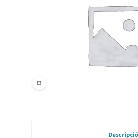
Belleza
Electrónicos y Accesorios
Hogar y Cocina
Moda
Tecnología
Ver más categorías
Descripci