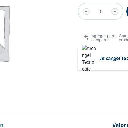
Comp
prod
Arcangel Te
ón
Valor