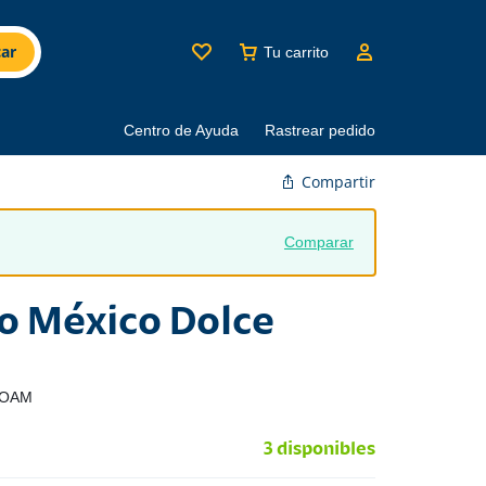
ar
Tu carrito
Centro de Ayuda
Rastrear pedido
Compartir
Comparar
 México Dolce
OAM
3 disponibles