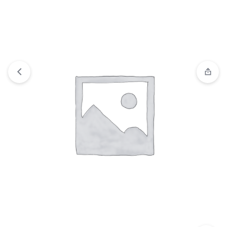
Comparar
“BASE DE LUPA PARA SOLDAR” ha sido
añadido a la lista de comparación