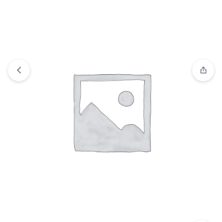
Ver lista de deseos
“TERCERA MANO CON LUPA” has
been added to your wishlist