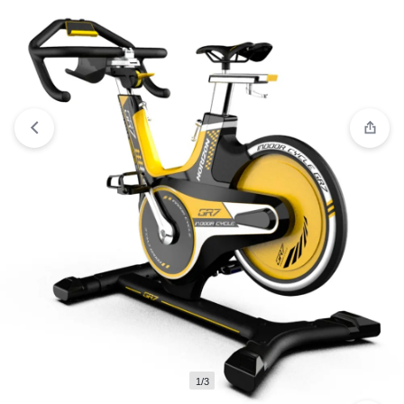
Ver lista de deseos
“BICI BMX16 DIAMONDBIKE TRAVEL
LUXE” has been added to your wishlist
1/3