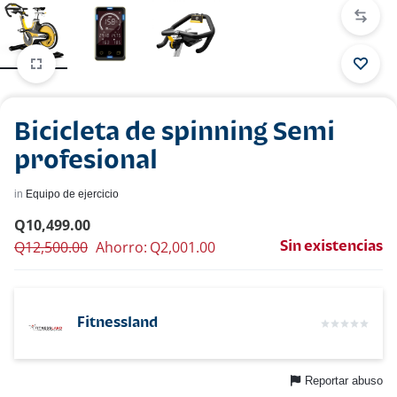
Bicicleta de spinning Semi
profesional
in
Equipo de ejercicio
Q
10,499.00
Q
12,500.00
Ahorro:
Q
2,001.00
Sin existencias
Fitnessland
Reportar abuso