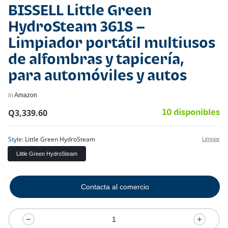
BISSELL Little Green
HydroSteam 3618 –
Limpiador portátil multiusos
de alfombras y tapicería,
para automóviles y autos
in
Amazon
Q
3,339.60
10 disponibles
Style
Little Green HydroSteam
Limpiar
Little Green HydroSteam
Contacta al comercio