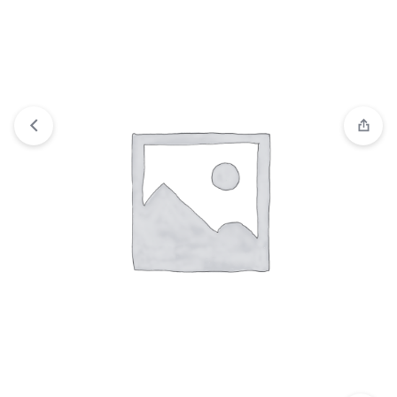
Comparar
“VESTIDO VAMPIRA” ha sido añadido a la lista
de comparación