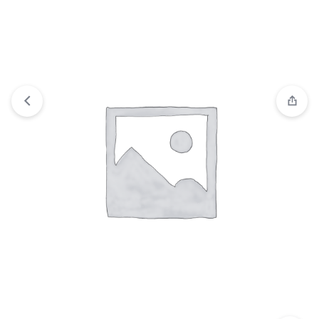
Comparar
“FUSION CARD CLEAR IPHONE 14 PRO 6.7"”
ha sido añadido a la lista de comparación