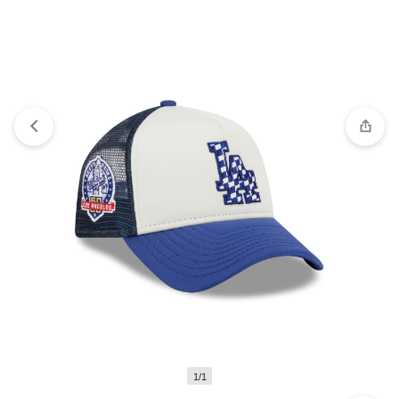
Ver lista de deseos
“GORRA LOS ANGELES DODGERS”
has been added to your wishlist
1/1