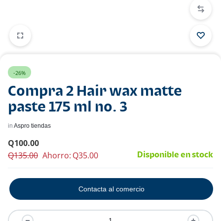
-26%
Compra 2 Hair wax matte
paste 175 ml no. 3
in
Aspro tiendas
Q
100.00
Q
135.00
Ahorro:
Q
35.00
Disponible en stock
Contacta al comercio