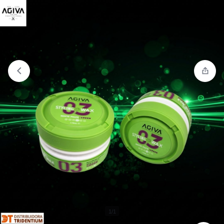
Comparar
“Compra 2 Hair wax matte paste 175 ml no. 3”
ha sido añadido a la lista de comparación
1/1