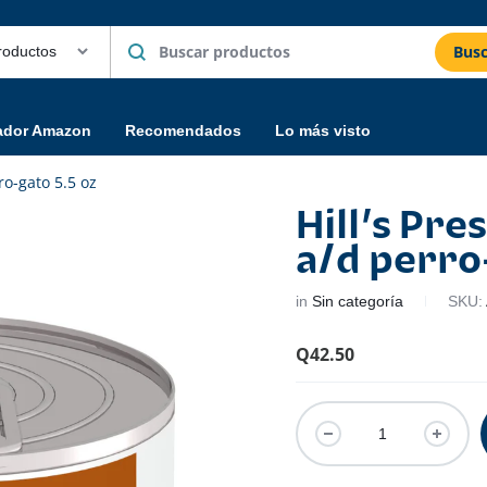
Busc
ador Amazon
Recomendados
Lo más visto
rro-gato 5.5 oz
Hill’s Pre
a/d perro-
in
Sin categoría
SKU:
Q
42.50