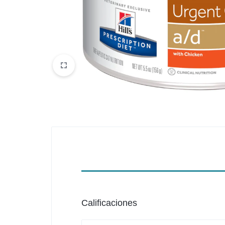
Belleza
Electrónicos y Accesorios
Hogar y Cocina
Moda
Tecnología
Ver más categorías
Calificaciones