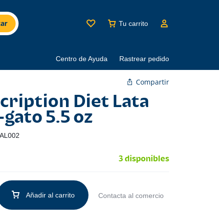
ar
Tu carrito
Centro de Ayuda
Rastrear pedido
Compartir
scription Diet Lata
gato 5.5 oz
AL002
3 disponibles
Añadir al carrito
Contacta al comercio