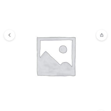
“KIT DE HERRAMIENTAS P/REP SMARTPHONE” se ha
añadido a tu carrito.
Ver carrito