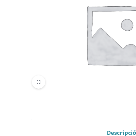
Belleza
Electrónicos y Accesorios
Hogar y Cocina
Moda
Tecnología
Ver más categorías
Descripci