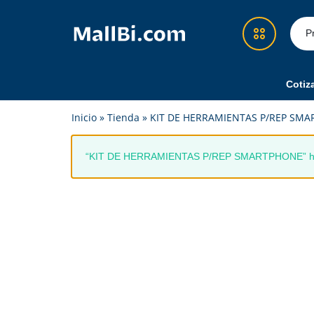
MallBi.com
Compra
-
fácil,
Tienda
segura
Cotiz
en
y
Démosle Guate
Inicio
»
Tienda
»
KIT DE HERRAMIENTAS P/REP SM
Línea
confiable
Guatemala
en
Cotizador Amazon
un
“KIT DE HERRAMIENTAS P/REP SMARTPHONE” ha si
solo
Recargas y Superpacks
lugar
Eventos
Feria
Alimentos