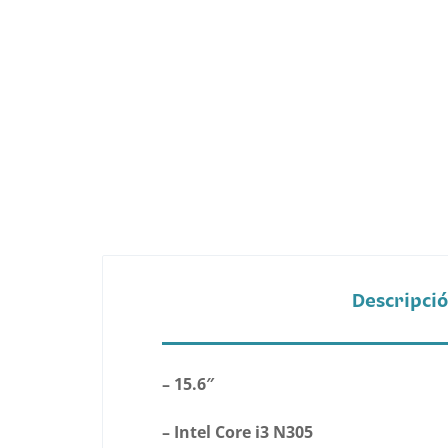
Belleza
Electrónicos y Accesorios
Hogar y Cocina
Moda
Tecnología
Ver más categorías
Descripci
– 15.6″
– Intel Core i3 N305