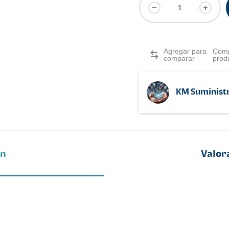
Comp
prod
KM Suminist
ón
Valor