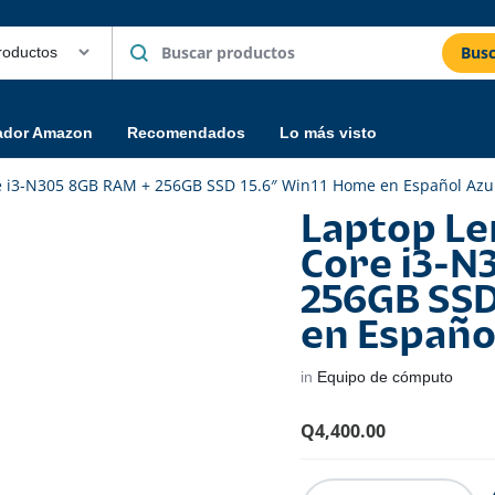
Busc
ador Amazon
Recomendados
Lo más visto
e i3-N305 8GB RAM + 256GB SSD 15.6″ Win11 Home en Español Azu
Laptop Le
Core i3-N
256GB SSD
en Españo
in
Equipo de cómputo
Q
4,400.00