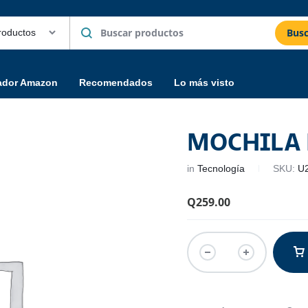
Busc
ador Amazon
Recomendados
Lo más visto
MOCHILA 
in
Tecnología
SKU:
U
Q
259.00