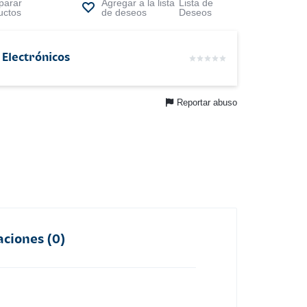
arar
Lista de
uctos
Deseos
 Electrónicos
Reportar abuso
aciones (0)