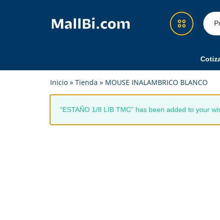
MallBi.com
Compra
-
fácil,
Tienda
segura
Cotiz
en
y
Démosle Guate
Inicio
»
Tienda
»
MOUSE INALAMBRICO BLANCO
Línea
confiable
Guatemala
en
Cotizador Amazon
un
“ESTAÑO 1/8 LIB TMC” has been added to your wis
solo
Recargas y Superpacks
lugar
Eventos
Feria
Alimentos