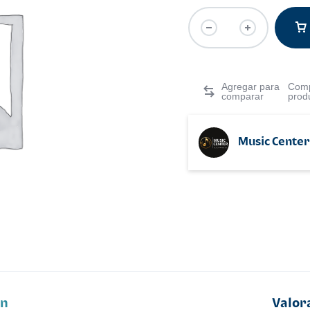
Comp
prod
Music Center
ón
Valor