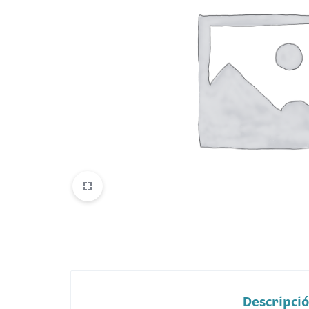
Belleza
Electrónicos y Accesorios
Hogar y Cocina
Moda
Tecnología
Ver más categorías
Descripci