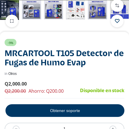
-9%
MRCARTOOL T105 Detector de
Fugas de Humo Evap
in
Otros
Q
2,000.00
Q
2,200.00
Ahorro:
Q
200.00
Disponible en stock
Obtener soporte