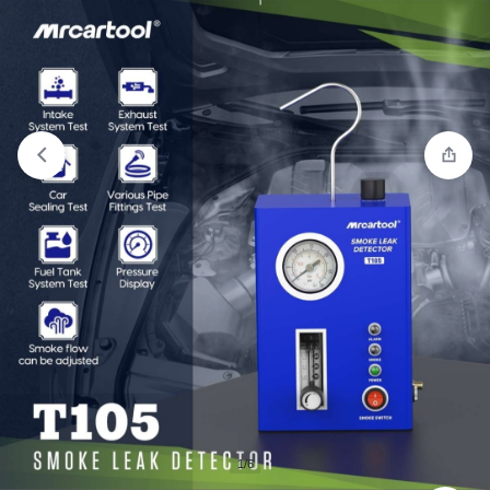
Ver lista de deseos
“Escaner transporte pesado V5hd
Ancel” has been added to your wishlist
1/6