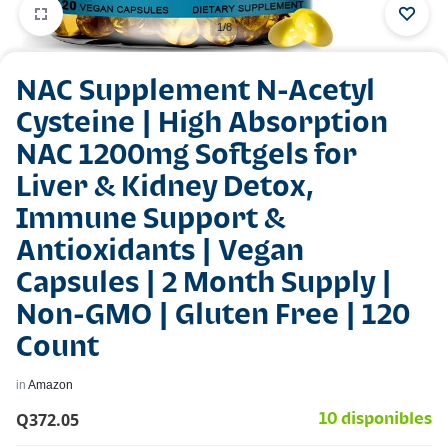
1/8
NAC Supplement N-Acetyl
Cysteine | High Absorption
NAC 1200mg Softgels for
Liver & Kidney Detox,
Immune Support &
Antioxidants | Vegan
Capsules | 2 Month Supply |
Non-GMO | Gluten Free | 120
Count
in
Amazon
Q
372.05
10 disponibles