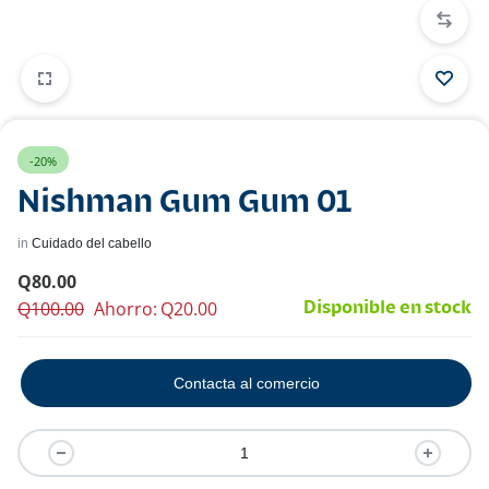
-20%
Nishman Gum Gum 01
in
Cuidado del cabello
Q
80.00
Q
100.00
Ahorro:
Q
20.00
Disponible en stock
Contacta al comercio