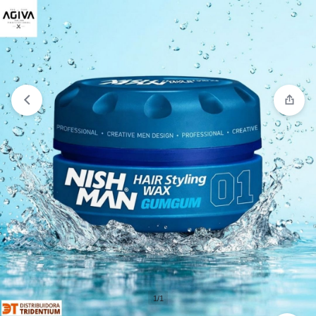
Comparar
“Nishman Gum Gum 01” ha sido añadido a la
lista de comparación
1/1