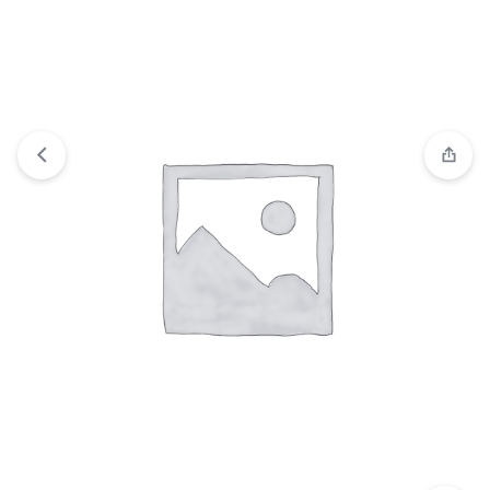
Ver lista de deseos
“Xtech - XTM-M340BP - Mouse” has
been added to your wishlist