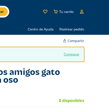
ar
Tu carrito
Centro de Ayuda
Rastrear pedido
Compartir
Comparar
gos amigos gato
a oso
8 disponibles