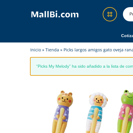
MallBi.com
Compra
-
fácil,
Tienda
segura
Cotiz
en
y
Démosle Guate
Inicio
»
Tienda
»
Picks largos amigos gato oveja ran
Línea
confiable
Guatemala
en
Cotizador Amazon
un
“Picks My Melody” ha sido añadido a la lista de co
solo
Recargas y Superpacks
lugar
Eventos
Feria
Alimentos