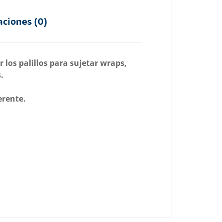
aciones (0)
los palillos para sujetar wraps,
.
erente.