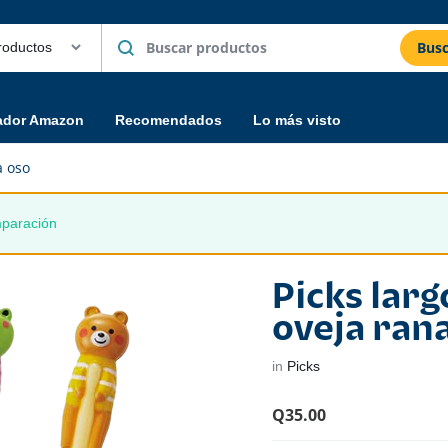
Busc
ador Amazon
Recomendados
Lo más visto
a oso
mparación
Picks lar
oveja ran
in
Picks
Q
35.00