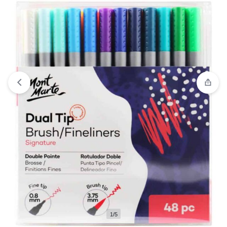
Ver lista de deseos
“Set 48 Marcadores Doble Punta
brush/fineliners Mont Marte” has been added to your
wishlist
1/5