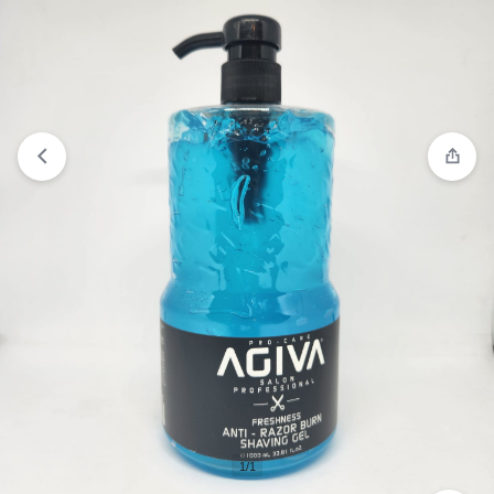
Ver lista de deseos
“Shampoo Total Clean Mon Platin” has
been added to your wishlist
1/1