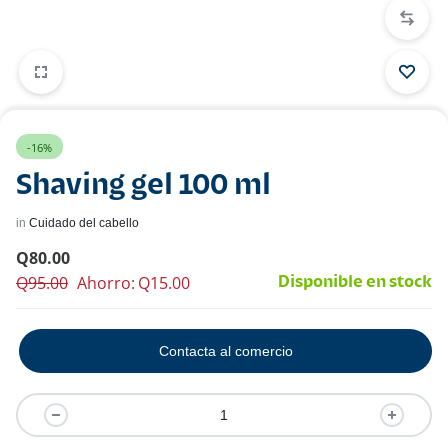
-16%
Shaving gel 100 ml
in
Cuidado del cabello
Q
80.00
Q
95.00
Ahorro:
Q
15.00
Disponible en stock
Contacta al comercio