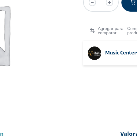
Comp
prod
Music Center
ón
Valor