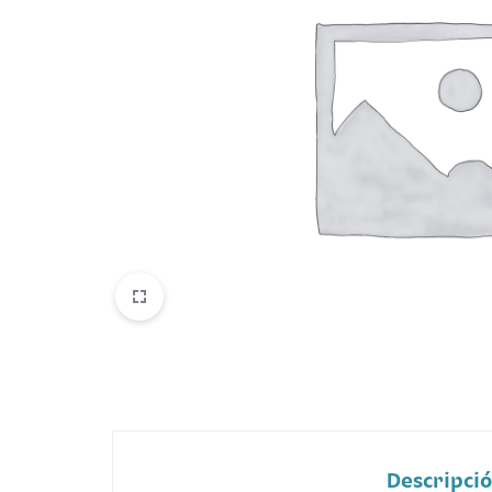
Belleza
Electrónicos y Accesorios
Hogar y Cocina
Moda
Tecnología
Ver más categorías
Descripci