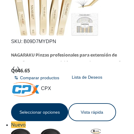
SKU:
B09D7MYDPN
NAGARAKU Pinzas profesionales para extensión de
pestañas, punta de precisión, herramienta de pestañas
Q
646.65
de acero inoxidable rectas y curvadas para uso
Lista de Deseos
Comparar productos
individual y con volumen para uso en salones, juego |
Gold Stainless Steel, Precision Tip Straight Curved 5 Pcs
CPX
Tweezers For Lash Isolation & Volume Fans Making
Seleccionar opciones
Vista rápida
Nuevo