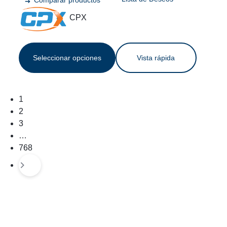
movimiento, cable de carga USB (calavera +
CPX
Seleccionar opciones
Vista rápida
1
2
3
…
768