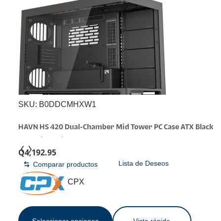
SKU:
B0DDCMHXW1
HAVN HS 420 Dual-Chamber Mid Tower PC Case ATX Black
| Hybrid Design, 11x 140mm Fan Slots & 3X 420mm
Q
4,192.95
Radiator Support, SimpliCable Cable Management,
Lista de Deseos
Comparar productos
Tempered Glass, PWM Fan Hub | Dual chamber computer
case, 11x 140mm fans, 3x 420mm radiator, tempered
CPX
glass, SimpliCable, PWM hub
Seleccionar opciones
Vista rápida