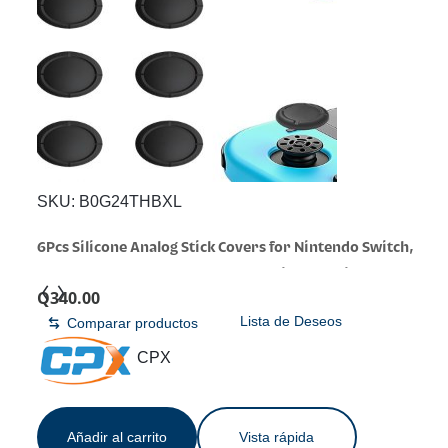
SKU:
B0G24THBXL
6Pcs Silicone Analog Stick Covers for Nintendo Switch,
OLED, Joy-con Controller Thumb Grips, Joystick
Q
340.00
Replacement Caps
Lista de Deseos
Comparar productos
CPX
Añadir al carrito
Vista rápida