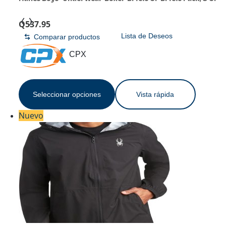
12 Pack, Cotton Stretch Underwear for Boys & Toddler
Q
537.95
Boys
Lista de Deseos
Comparar productos
CPX
Seleccionar opciones
Vista rápida
Nuevo