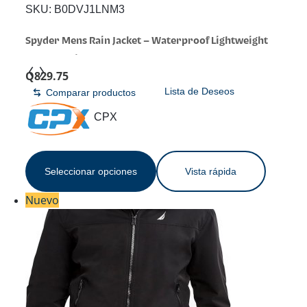
SKU:
B0DVJ1LNM3
Spyder Mens Rain Jacket – Waterproof Lightweight
Hooded Windbreaker | Weatherproof Outerwear,
Q
829.75
Packable Everyday Layer for Hiking, Travel, Commutes,
Lista de Deseos
Comparar productos
Errands, and Cool-Weather Days
CPX
Seleccionar opciones
Vista rápida
Nuevo