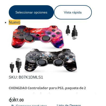
Seleccionar opciones
Vista rápida
Nuevo
SKU:
B07K1DMLS1
CHENGDAO Controlador para PS3, paquete de 2
controladores inalámbricos para Playstaion 3 de 6 ejes
Q
397.00
con doble virbración de alto rendimiento, control de
Lista de Deseos
Comparar productos