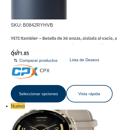
SKU:
B0842RYHVB
YETI Rambler – Botella de 36 onzas, aislada al vacío, a
prueba de fugas, de acero inoxidable con tapón para
Q
671.85
sorbos | Aislamiento al vacío
Lista de Deseos
Comparar productos
CPX
Seleccionar opciones
Vista rápida
Nuevo