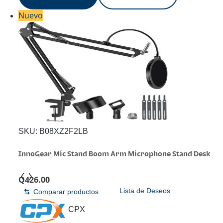
Nuevo
SKU:
B08XZ2F2LB
InnoGear Mic Stand Boom Arm Microphone Stand Desk
for Blue Yeti, Large | Full Rotation, 3.3lb Weight Capacity,
Q
426.00
360° Adjustable Arm, Pop Filter Included, Foldable for
Lista de Deseos
Comparar productos
Reclaimed Desk Space, Flat Desk
CPX