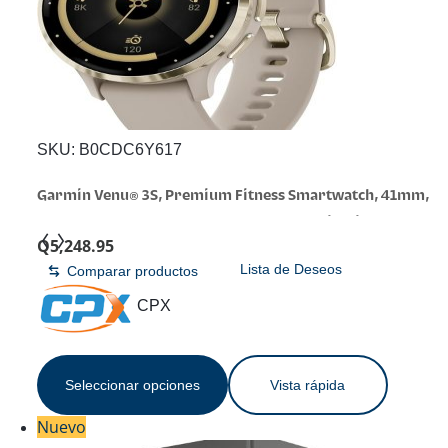
SKU:
B0CDC6Y617
Garmin Venu® 3S, Premium Fitness Smartwatch, 41mm,
French Gray | Body Battery™ Energy Monitoring, Sleep
Q
5,248.95
Coach, Built-In Sports Apps, Built-In Speaker & Mic,
Lista de Deseos
Comparar productos
Workout Benefit & Recovery Time
CPX
Seleccionar opciones
Vista rápida
Nuevo