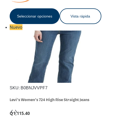
H49S66
Seleccionar opciones
Vista rápida
Nuevo
SKU:
B0BNJVVPF7
Levi’s Women’s 724 High Rise Straight Jeans
Q
1,115.40