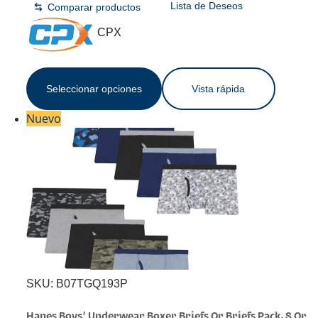
Lista de Deseos
Comparar productos
CPX
Seleccionar opciones
Vista rápida
Nuevo
SKU:
B07TGQ193P
Hanes Boys’ Underwear Boxer Briefs Or Briefs Pack, 8 Or