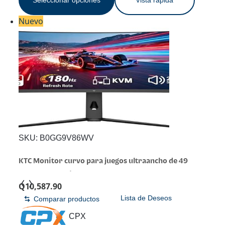
Nuevo
SKU:
B0GG9V86WV
KTC Monitor curvo para juegos ultraancho de 49
pulgadas, monitor de computadora 5K2K 5120×1440
Q
10,587.90
DQHD, 180Hz, 32:9, HDR 400, puerto HDMI DP tipo C de
Lista de Deseos
Comparar productos
90 W, KVM incorporado, altavoces, sincronización
adaptativa, ajuste de altura giratoria de inclinación,
CPX