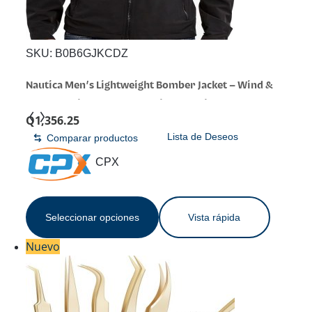
SKU:
B0B6GJKCDZ
Nautica Men’s Lightweight Bomber Jacket – Wind &
Water-Resistant, Regular, Big & Tall Sizes
Q
1,356.25
Lista de Deseos
Comparar productos
CPX
Seleccionar opciones
Vista rápida
Nuevo