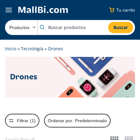
Tu carrito
Buscar
Inicio
»
Tecnología
»
Drones
Drones
Filtrar
(1)
Ordenar por:
Predeterminado
Single Result