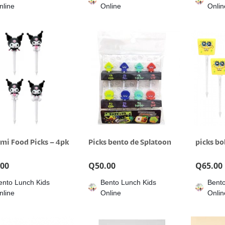
nline
Online
Onlin
mi Food Picks – 4pk
Picks bento de Splatoon
picks bo
.00
Q
50.00
Q
65.00
ento Lunch Kids
Bento Lunch Kids
Bento
nline
Online
Onlin