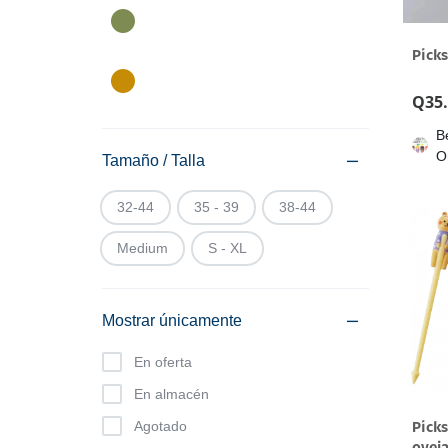
Pick
Q
35
B
O
Tamaño / Talla
32-44
35 - 39
38-44
Medium
S - XL
Mostrar únicamente
En oferta
En almacén
Agotado
Picks
ovej