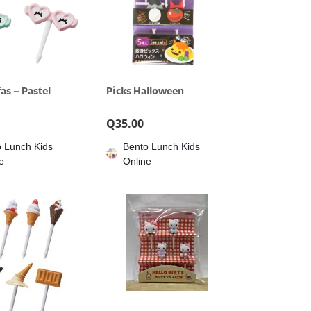
fas – Pastel
Picks Halloween
Q
35.00
 Lunch Kids
Bento Lunch Kids
e
Online