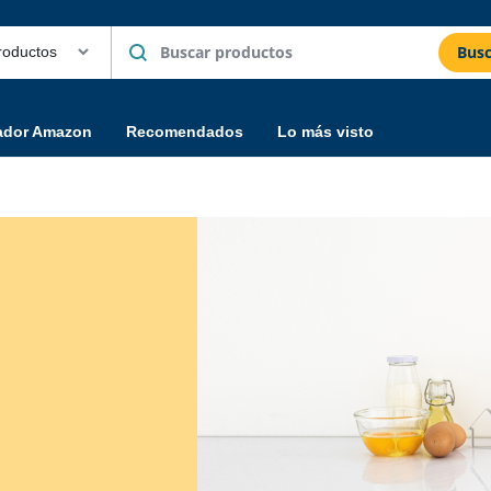
Busc
ador Amazon
Recomendados
Lo más visto