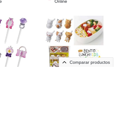
e
Online
Comparar productos
incesaas
Picks Sleepy Cats
Q
45.00
 Lunch Kids
Bento Lunch Kids
e
Online