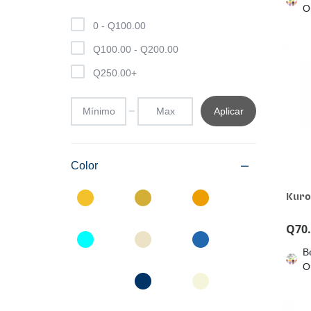
O
0 -
Q
100.00
Q
100.00
-
Q
200.00
Q
250.00
+
Aplicar
Color
Kuro
Q
70
B
O