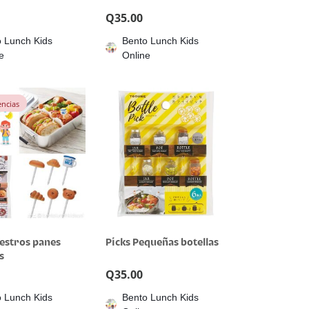
Q
35.00
 Lunch Kids
Bento Lunch Kids
e
Online
encias
estros panes
Picks Pequeñas botellas
s
Q
35.00
 Lunch Kids
Bento Lunch Kids