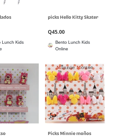
lados
picks Hello Kitty Skater
Q
45.00
 Lunch Kids
Bento Lunch Kids
e
Online
tso
Picks Minnie moños