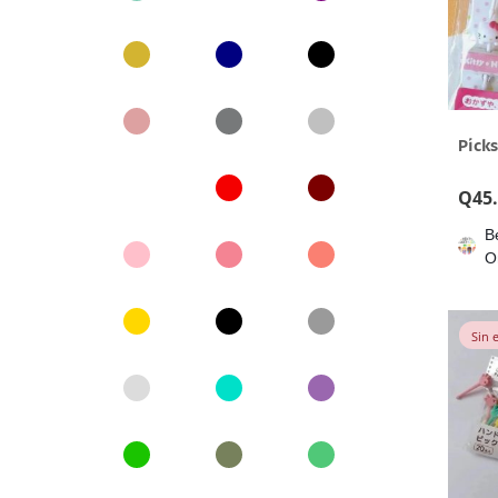
Picks
Q
45
B
O
Sin 