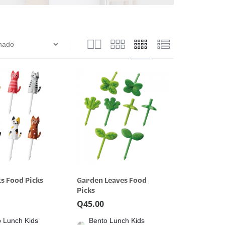
ts Food Picks
Garden Leaves Food
Picks
Q
45.00
 Lunch Kids
Bento Lunch Kids