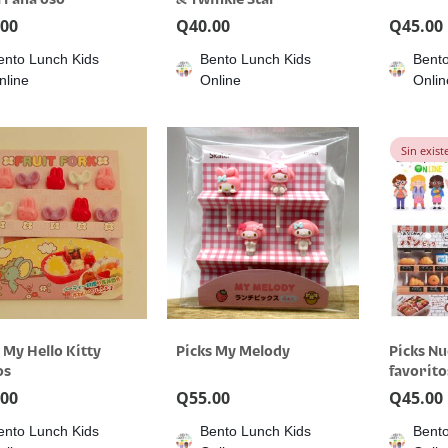
.00
Q
40.00
Q
45.00
ento Lunch Kids
Bento Lunch Kids
Bento
nline
Online
Onlin
Sin exist
 My Hello Kitty
Picks My Melody
Picks Nu
os
favorito
.00
Q
55.00
Q
45.00
ento Lunch Kids
Bento Lunch Kids
Bento