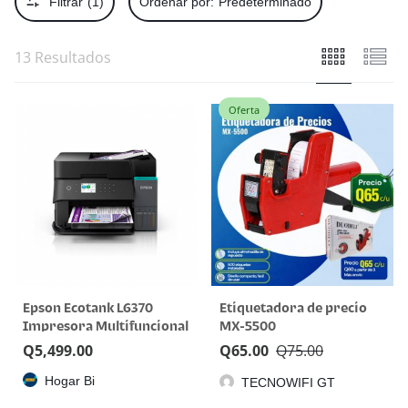
Filtrar
(1)
Ordenar por:
Predeterminado
13 Resultados
Oferta
Epson Ecotank L6370
Etiquetadora de precio
Impresora Multifuncional
MX-5500
con WiFi y Duplex.
Q
5,499.00
Q
65.00
Q
75.00
Hogar Bi
TECNOWIFI GT