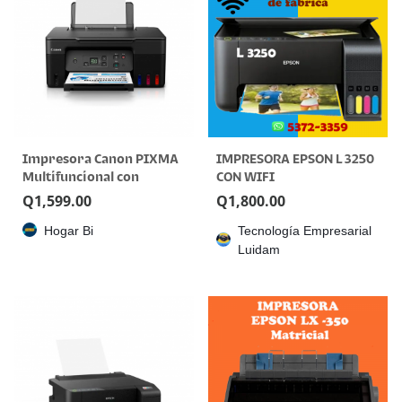
Impresora Canon PIXMA
IMPRESORA EPSON L 3250
Multifuncional con
CON WIFI
Tanques de Tinta y
Q
1,599.00
Q
1,800.00
Conexión USB
Hogar Bi
Tecnología Empresarial
Luidam