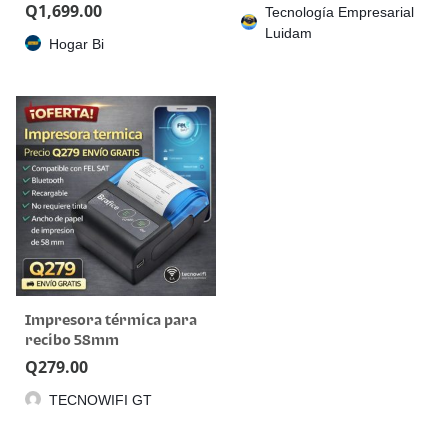
Multifuncional de Tanque
Q
1,699.00
Tecnología Empresarial
de Tinta
Luidam
Hogar Bi
Impresora térmica para
recibo 58mm
Q
279.00
TECNOWIFI GT