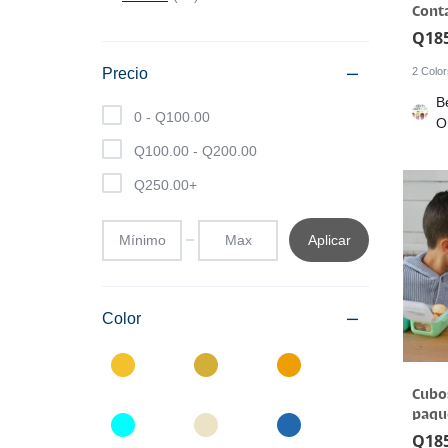
Conta
Q
18
2 Colo
Precio
B
0 -
Q
100.00
O
Q
100.00
-
Q
200.00
Q
250.00
+
Aplicar
Color
Cubos
paqu
Q
18