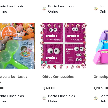
ento Lunch Kids
Bento Lunch Kids
Bento
nline
Online
Onlin
e para bolitas de
Ojitos Comestibles
Omiedi
z
.00
Q
40.00
Q
165.0
ento Lunch Kids
Bento Lunch Kids
Bento
nline
Online
Onlin