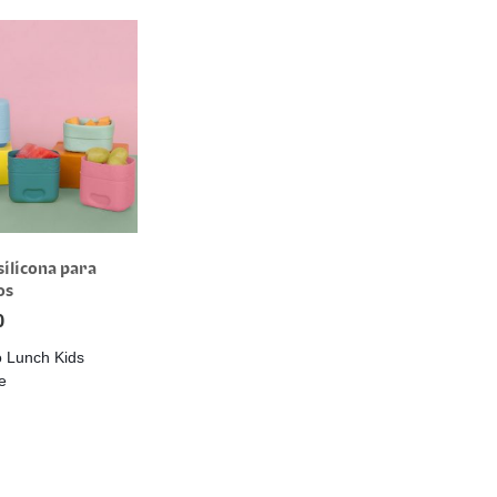
silicona para
os
0
 Lunch Kids
e