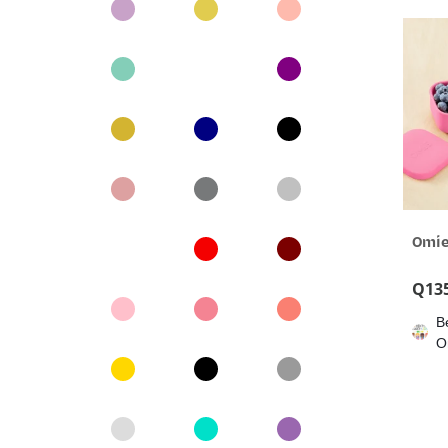
Omie
Q
13
B
O