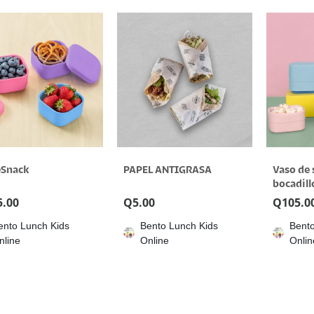
Snack
PAPEL ANTIGRASA
Vaso de 
bocadill
5.00
Q
5.00
Q
105.0
ento Lunch Kids
Bento Lunch Kids
Bento
nline
Online
Onlin