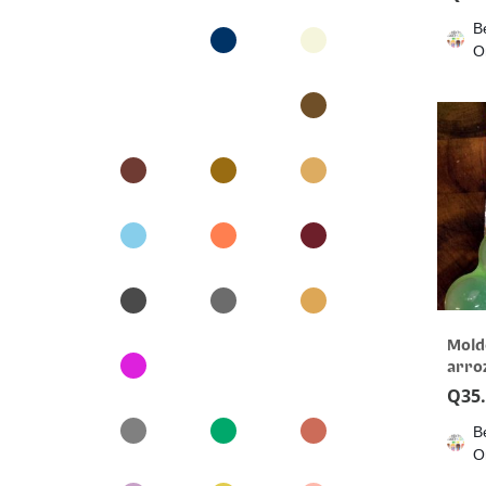
B
O
Mold
arro
Q
35
B
O