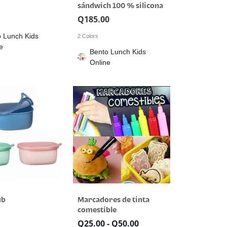
sándwich 100 % silicona
Q
185.00
 Lunch Kids
2 Colors
e
Bento Lunch Kids
Online
ub
Marcadores de tinta
comestible
Q
25.00
-
Q
50.00