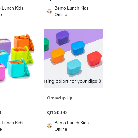
 Lunch Kids
Bento Lunch Kids
e
Online
p
Omiedip Up
0
Q
150.00
 Lunch Kids
Bento Lunch Kids
e
Online