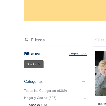
Hogar y Cocina
Alimentos
Moda
Belleza
Tecnología
Electrónicos y Accesorios
Ver más categorías
Filtros
15 Res
Hogar y Cocina
Filtrar por
Limpiar todo
Moda
Snacks
Tecnología
Categorías
Ver más categorías
Todas las Categorías
9369
Hogar y Cocina
507
100%
Snacks
15