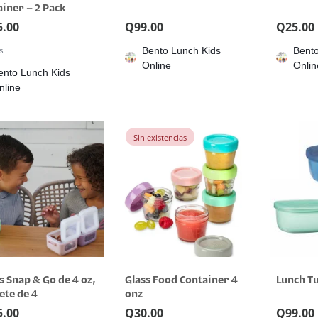
iner – 2 Pack
5.00
Q
99.00
Q
25.00
Bento Lunch Kids
Bento
rs
Online
Onlin
ento Lunch Kids
nline
Sin existencias
 Snap & Go de 4 oz,
Glass Food Container 4
Lunch T
ete de 4
onz
5.00
Q
30.00
Q
99.00