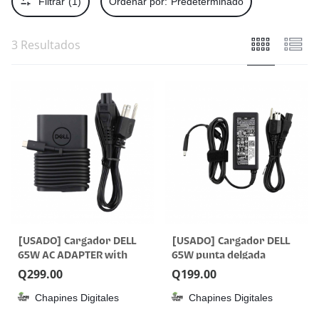
Filtrar
(1)
Ordenar por:
Predeterminado
3 Resultados
[USADO] Cargador DELL
[USADO] Cargador DELL
65W AC ADAPTER with
65W punta delgada
USB C
Q
299.00
Q
199.00
Chapines Digitales
Chapines Digitales